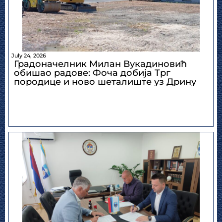
July 24, 2026
Градоначелник Милан Вукадиновић
обишао радове: Фоча добија Трг
породице и ново шеталиште уз Дрину