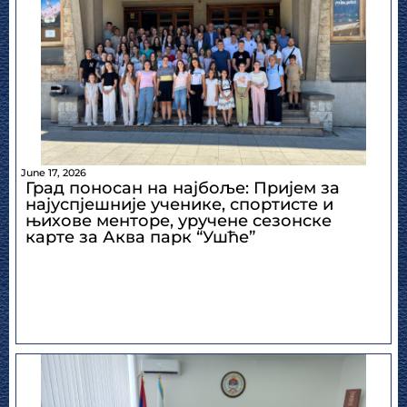
June 17, 2026
Град поносан на најбоље: Пријем за
најуспјешније ученике, спортисте и
њихове менторе, уручене сезонске
карте за Аква парк “Ушће”