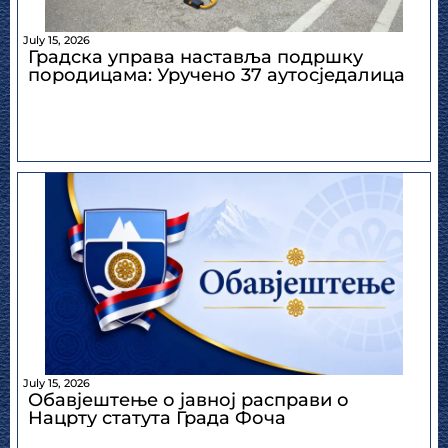
July 15, 2026
Градска управа наставља подршку
породицама: Уручено 37 аутосједалица
July 15, 2026
Обавјештење о јавној расправи о
Нацрту статута Града Фоча