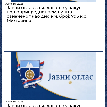
June 30, 2026
Јавни оглас за издавање у закуп
пољопривредног земљишта –
означеног као дио к.ч. број: 795 к.о.
Миљевина
June 30, 2026
Јавни оглас за издавање у закуп