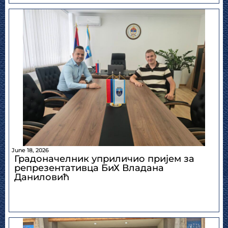
June 18, 2026
Градоначелник уприличио пријем за
репрезентативца БиХ Владана
Даниловић