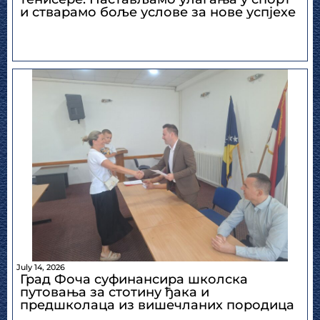
и стварамо боље услове за нове успјехе
July 14, 2026
Град Фоча суфинансира школска
путовања за стотину ђака и
предшколаца из вишечланих породица