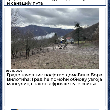
и санацију пута
July 13, 2026
Градоначелник посјетио домаћина Борa
Вилотића: Град ће помоћи обнову узгоја
мангулица након афричке куге свиња