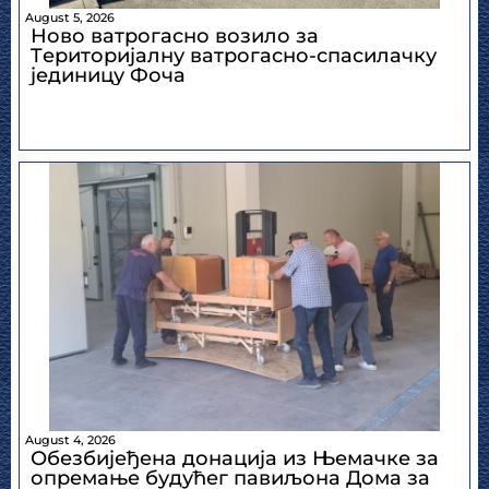
August 5, 2026
Ново ватрогасно возило за
Tериторијалну ватрогасно-спасилачку
јединицу Фоча
August 4, 2026
Обезбијеђена донација из Њемачке за
опремање будућег павиљона Дома за