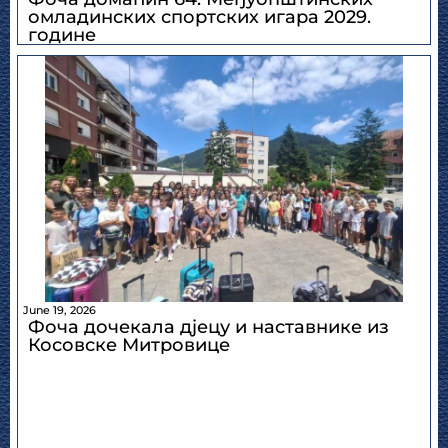
омладинских спортских игара 2029.
године
June 19, 2026
Фоча дочекала дјецу и наставнике из
Косовске Митровице