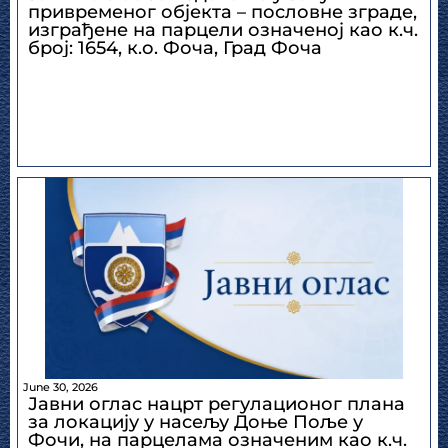
привременог објекта – пословне зграде,
изграђене на парцели означеној као к.ч.
број: 1654, к.о. Фоча, Град Фоча
June 30, 2026
Јавни оглас нацрт регулационог плана
за локацију у насељу Доње Поље у
Фочи, на парцелама означеним као к.ч.