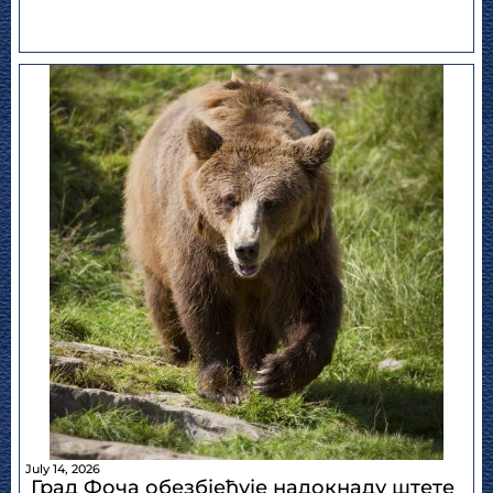
July 14, 2026
Град Фоча обезбјеђује надокнаду штете