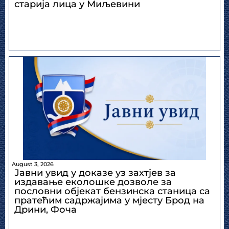
старија лица у Миљевини
August 3, 2026
Јавни увид у доказе уз захтјев за
издавање еколошке дозволе за
пословни објекат бензинска станица са
пратећим садржајима у мјесту Брод на
Дрини, Фоча