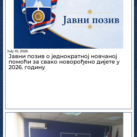
July 10, 2026
Јавни позив о једнократној новчаној
помоћи за свако новорођено дијете у
2026. годину