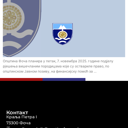
Општина Фоча планира у петак, 7. новембра 2025. године подјелу
рјешења вишечланим породицама које су оствариле право, по
општинском Јавном позиву, на финансијску помоћ за …
Контакт
Краља Петра I
73300 Фоча