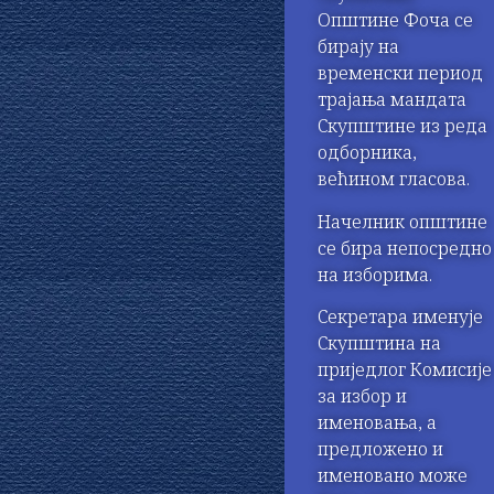
Општине Фоча се
бирају на
временски период
трајања мандата
Скупштине из реда
одборника,
већином гласова.
Начелник општине
се бира непосредно
на изборима.
Секретара именује
Скупштина на
приједлог Комисије
за избор и
именовања, а
предложено и
именовано може