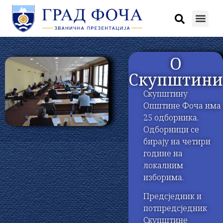
О
Скупштин
Скупштину
Општине Фоча има
25 одборника.
Одборници се
бирају на четири
године на
локалним
изборима.
Предсједник и
потпредсједник
Скупштине