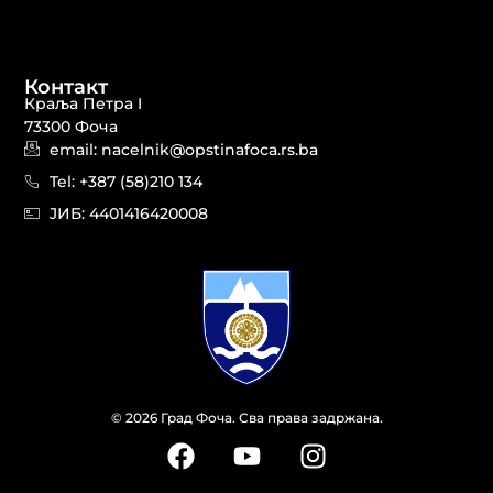
Контакт
Краља Петра I
73300 Фоча
email: nacelnik@opstinafoca.rs.ba
Tel: +387 (58)210 134
JИБ: 44014164​20008
© 2026 Град Фоча. Сва права задржана.