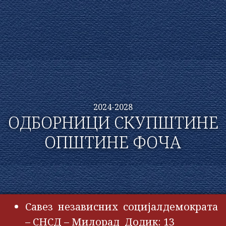
2024-2028
ОДБОРНИЦИ СКУПШТИНЕ
ОПШТИНЕ ФОЧА
Савез независних социјалдемократа
– СНСД – Милорад Додик: 13