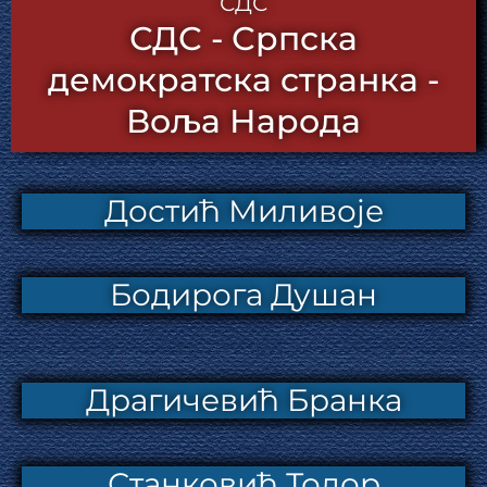
СДС
СДС - Српска
демократска странка -
Воља Народа
Достић Миливоје
Бодирога Душан
Драгичевић Бранка
Станковић Тодор