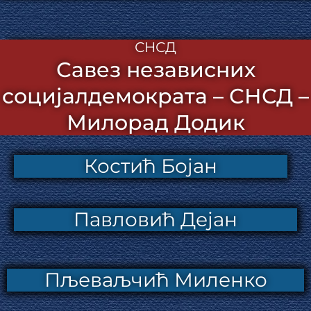
СНСД
Савез независних
социјалдемократа – СНСД –
Милорад Додик
Костић Бојан
Павловић Дејан
Пљеваљчић Миленко