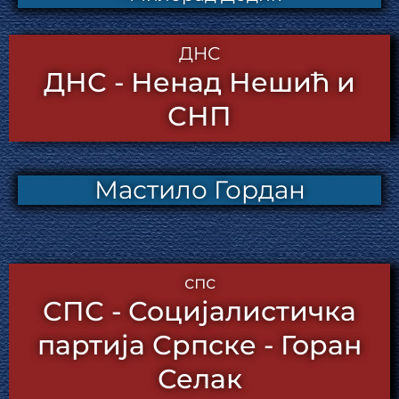
ДНС
ДНС - Ненад Нешић и
СНП
Мастило Гордан
спс
СПС - Социјалистичка
партија Српске - Горан
Селак