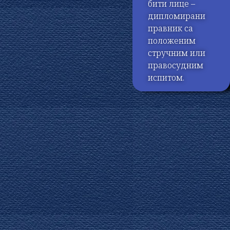
бити лице –
дипломирани
правник са
положеним
стручним или
правосудним
испитом.