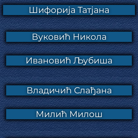
Шифорија Татјана
Вуковић Никола
Ивановић Љубиша
Владичић Слађана
Милић Милош