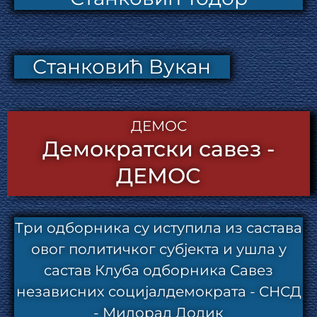
Станковић Вукан
ДЕМОС
Демократски савез -
ДЕМОС
Три одборника су иступила из састава
овог политичког субјекта и ушла у
састав Клуба одборника Савез
независних социјалдемократа - СНСД
- Милорад Додик