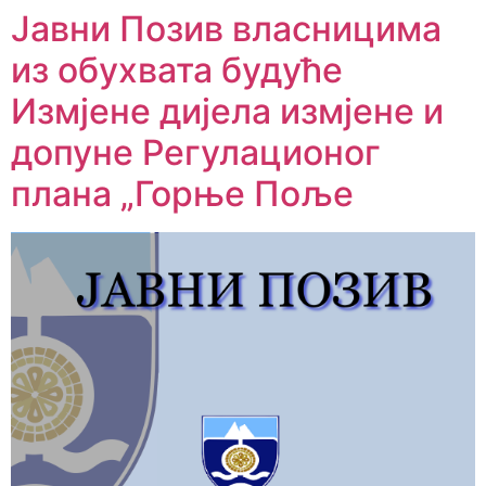
Јавни Позив власницима
из обухвата будуће
Измјене дијела измјене и
допуне Регулационог
плана „Горње Поље