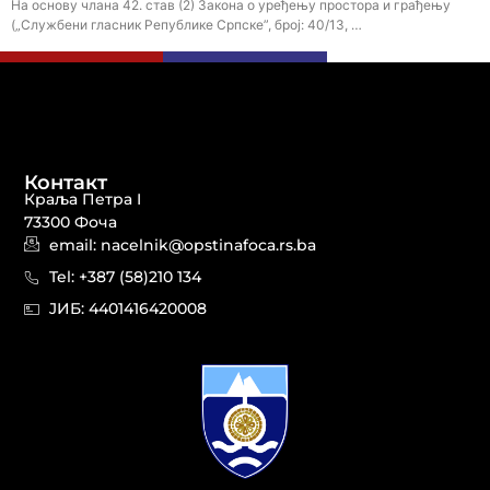
На основу члана 42. став (2) Закона о уређењу простора и грађењу
(„Службени гласник Републике Српске”, број: 40/13, …
Контакт
Краља Петра I
73300 Фоча
email: nacelnik@opstinafoca.rs.ba
Tel: +387 (58)210 134
JИБ: 44014164​20008