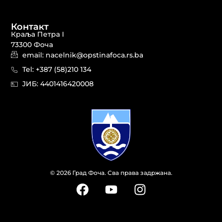
Контакт
Краља Петра I
73300 Фоча
email: nacelnik@opstinafoca.rs.ba
Tel: +387 (58)210 134
JИБ: 44014164​20008
© 2026 Град Фоча. Сва права задржана.