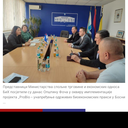
Представници Министарства спољне трговине и економских односа
БиХ посјетили су данас Општину Фоча у оквиру имплементације
пројекта „ProBio – унапређење одрживих биоекономских пракси у Босни
…