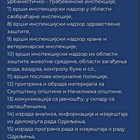
урбанистичко – грађевинске инспекције,
7) врши инспекцијски надзор у области
саобраћајне инспекције,
8) врши инспекцијски надзор здравствене
заштите,
9) врши инспекцијски надзор хране и
ветеринарске инспекције,
10) врши инспекцијски надзор из области
заштите животне средине, области загађења
вода, ваздуха, контролу буке и сл.,
11) врши послове комуналне полиције,
12) припрема и обрада материјала за
Скупштину општине и Начелника општине,
13) комуникација са јавношћу, у складу са
овлашћењима,
14) израда анализа, информација и извјештаја
из дјелокруга рада Одјељења,
15) израда програма рада и извјештаја о раду
Одјељења,