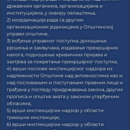
државним органима, организацијама и
институцијама, у оквиру овлаштења,
2) координација рада са другим
организационим јединицама у Општинској
управи општине,
3) вођење управног поступка, доношење
рјешења и закључака, издавање прекршајних
налога, подношење кривичних пријава и
захтјева за покретање прекршајног поступка,
4) врши послове инспекцијског надзора из
надлежности Општине над активностима као и
над пословањем и поступањем правних лица и
грађана у погледу придржавања закона, других
прописа и општих аката у законом утврђеним
обласима,
5) врши инспекцијски надзор у области
тржишне инспекције,
6) врши инспекцијски надзор у области