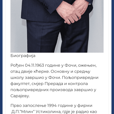
Биографија
Рођен 04.11.1963 године у Фочи, ожењен,
отац двије кћерке. Основну и средњу
школу завршио у Фочи. Пољопривредни
факултет, смјер Прерада и контрола
пољопривредних производа завршио у
Сарајеву.
Прво запослење 1994 године у фирми
Д.П.“Млин“ Устиколина, гдје је радио као