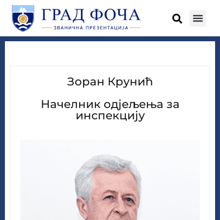
Зоран Крунић
Начелник одјељења за
инспекцију