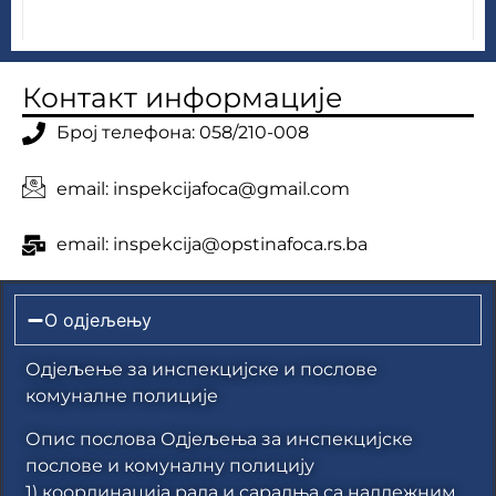
Контакт информације
Број телефона: 058/210-008
email: inspekcijafoca@gmail.com
email: inspekcija@opstinafoca.rs.ba
О одјељењу
Одјељење за инспекцијске и послове
комуналне полиције
Опис послова Одјељења за инспекцијске
послове и комуналну полицију
1) координација рада и сарадња са надлежним