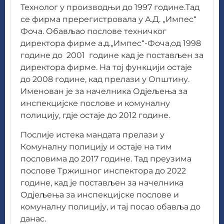
Технолог у производњи до 1997 године.Тад
се фирма пререгистровала у А.Д. „Импес“
Фоча. Обављао послове техничког
директора фирме а.д.„Импес“-Фоча,од 1998
године до 2001 године кад је постављен за
директора фирме. На тој функцији остаје
до 2008 године, кад прелази у Општину.
Именован је за начелника Одјељења за
инспекцијске послове и комуналну
полицију, гдје остаје до 2012 године.
Послије истека мандата прелази у
Комуналну полицију и остаје на тим
пословима до 2017 године. Тад преузима
послове Тржишног инспектора до 2022
године, кад је постављен за начелника
Одјељења за инспекцијске послове и
комуналну полицију, и тај посао обавља до
данас.