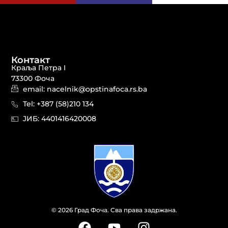
Контакт
Краља Петра I
73300 Фоча
email: nacelnik@opstinafoca.rs.ba
Tel: +387 (58)210 134
JИБ: 44014164​20008
© 2026 Град Фоча. Сва права задржана.