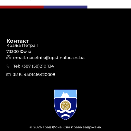
Контакт
Краља Петра I
73300 Фоча
email: nacelnik@opstinafoca.rs.ba
Tel: +387 (58)210 134
JИБ: 44014164​20008
© 2026 Град Фоча. Сва права задржана.