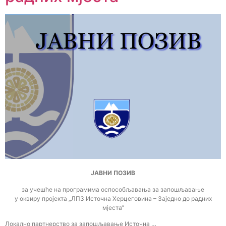
ЈАВНИ ПОЗИВ
за учешће на програмима оспособљавања за запошљавање
у оквиру пројекта „ЛПЗ Источна Херцеговина – Заједно до радних
мјеста“
Локално партнерство за запошљавање Источна …