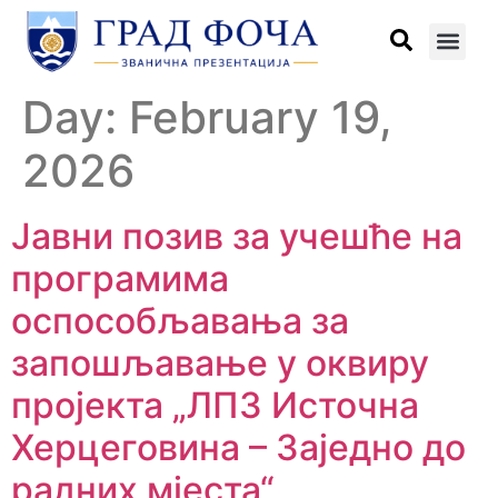
Day:
February 19,
2026
Јавни позив за учешће на
програмима
оспособљавања за
запошљавање у оквиру
пројекта „ЛПЗ Источна
Херцеговина – Заједно до
радних мјеста“