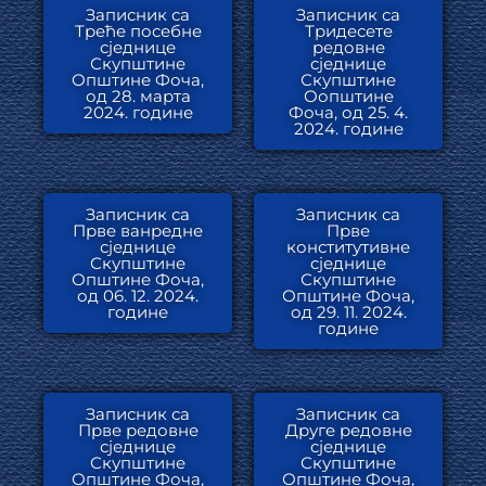
Записник са
Записник са
Треће посебне
Тридесете
сједнице
редовне
Скупштине
сједнице
Општине Фоча,
Скупштине
од 28. марта
Оопштине
2024. године
Фоча, од 25. 4.
2024. године
Записник са
Записник са
Прве ванредне
Прве
сједнице
конститутивне
Скупштине
сједнице
Општине Фоча,
Скупштине
од 06. 12. 2024.
Општине Фоча,
године
од 29. 11. 2024.
године
Записник са
Записник са
Прве редовне
Друге редовне
сједнице
сједнице
Скупштине
Скупштине
Општине Фоча,
Општине Фоча,