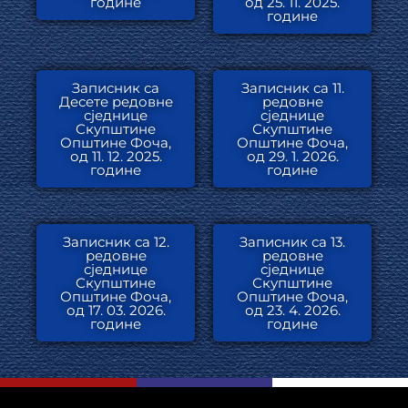
године
од 25. 11. 2025.
године
Записник са
Записник са 11.
Десете редовне
редовне
сједнице
сједнице
Скупштине
Скупштине
Општине Фоча,
Општине Фоча,
од 11. 12. 2025.
од 29. 1. 2026.
године
године
Записник са 12.
Записник са 13.
редовне
редовне
сједнице
сједнице
Скупштине
Скупштине
Општине Фоча,
Општине Фоча,
од 17. 03. 2026.
од 23. 4. 2026.
године
године