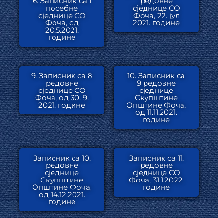
6. Записник са I
редовне
посебне
сједнице СО
сједнице СО
Фоча, 22. јул
Фоча, од
2021. године
20.5.2021.
године
9. Записник са 8
10. Записник са
редовне
9 редовне
сједнице СО
сједнице
Фоча, од 30. 9.
Скупштине
2021. године
Општине Фоча,
од 11.11.2021.
године
Записник са 10.
Записник са 11.
редовне
редовне
сједнице
сједнице СО
Скупштине
Фоча, 31.1.2022.
Општине Фоча,
године
од 14.12.2021.
године