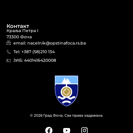
Контакт
Краља Петра I
73300 Фоча
email: nacelnik@opstinafoca.rs.ba
Tel: +387 (58)210 134
JИБ: 44014164​20008
© 2026 Град Фоча. Сва права задржана.