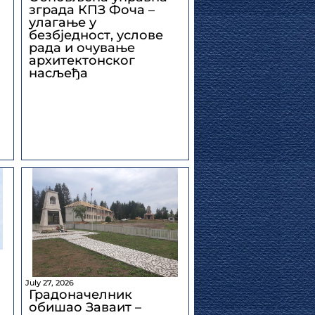
зграда КПЗ Фоча –
улагање у
безбједност, услове
рада и очување
архитектонског
насљеђа
July 27, 2026
Градоначелник
обишао Заваит –