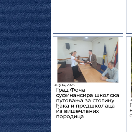
July 14, 2026
Град Фоча
суфинансира школска
путовања за стотину
Ju
ђака и предшколаца
из вишечланих
породица