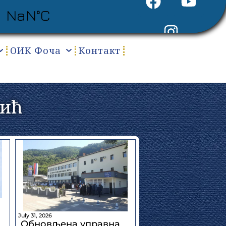
ОИК Фоча
Контакт
вић
July 31, 2026
Обновљена управна