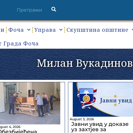
ти
Фоча
Управа
Скупштина општине
т Града Фоча
Милан Вукадино
August 3, 2026
Јавни увид у доказе
gust 4, 2026
уз захтјев за
Обезбијеђена