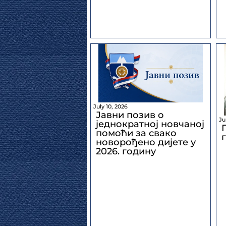
July 10, 2026
Јавни позив о
Ju
једнократној новчаној
помоћи за свако
новорођено дијете у
2026. годину