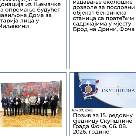
издавање еколошке
донација из Њемачке
дозволе за пословни
за опремање будућег
објекат бензинска
павиљона Дома за
станица са пратећим
старија лица у
садржајима у мјесту
Миљевини
Брод на Дрини, Фоча
July 30, 2026
Позив за 15. редовну
сједницу Скупштине
Града Фоча, 06. 08.
2026. године