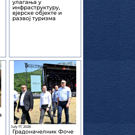
улагања у
инфраструктуру,
вјерске објекте и
развој туризма
а
July 17, 2026
Градоначелник Фоче