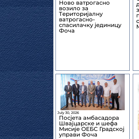
Ново ватрогасно
возило за
Tериторијалну
ватрогасно-
спасилачку јединицу
Фоча
July 30, 2026
Посјета амбасадора
Швајцарске и шефа
Мисије ОЕБС Градској
управи Фоча