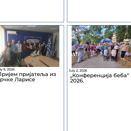
ly 9, 2026
July 2, 2026
Пријем пријатеља из
„Конференција беба“
грчке Ларисе
2026.