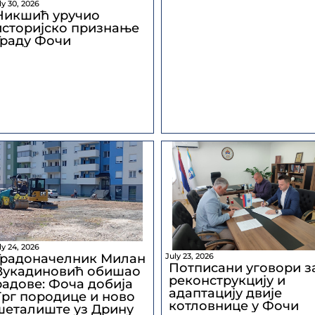
ly 30, 2026
Никшић уручио
историјско признање
Граду Фочи
ly 24, 2026
July 23, 2026
Градоначелник Милан
Потписани уговори з
Вукадиновић обишао
реконструкцију и
радове: Фоча добија
адаптацију двије
Трг породице и ново
котловнице у Фочи
шеталиште уз Дрину