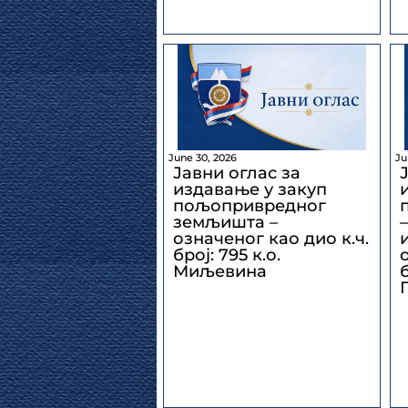
June 30, 2026
Ju
Јавни оглас за
издавање у закуп
пољопривредног
земљишта –
означеног као дио к.ч.
број: 795 к.о.
Миљевина
б