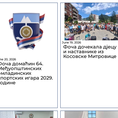
June 19, 2026
Фоча дочекала дјецу
и наставнике из
Косовске Митровице
ne 20, 2026
Фоча домаћин 64.
Међуопштинских
омладинских
спортских игара 2029.
године