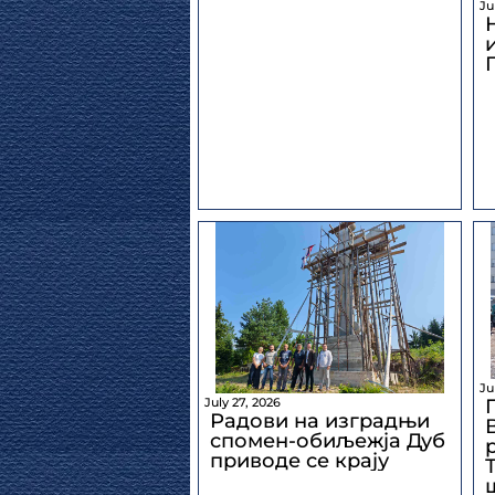
Ju
Ju
July 27, 2026
Радови на изградњи
спомен-обиљежја Дуб
приводе се крају