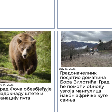
July 13, 2026
Градоначелник
посјетио домаћина
Борa Вилотића: Град
ly 14, 2026
ће помоћи обнову
Град Фоча обезбјеђује
узгоја мангулица
надокнаду штете и
након афричке куге
санацију пута
свиња