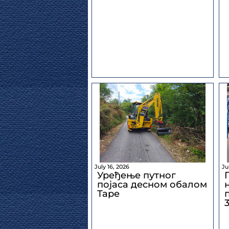
July 16, 2026
Ju
Уређење путног
појаса десном обалом
Таре