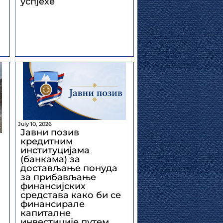
успјехе
July 10, 2026
Јавни позив
кредитним
институцијама
(банкама) за
достављање понуда
за прибављање
финансијских
средстава како би се
финансирале
капиталне
инвестиције путем