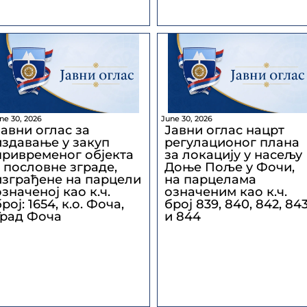
ne 30, 2026
June 30, 2026
Јавни оглас за
Јавни оглас нацрт
издавање у закуп
регулационог плана
привременог објекта
за локацију у насељу
– пословне зграде,
Доње Поље у Фочи,
изграђене на парцели
на парцелама
означеној као к.ч.
означеним као к.ч.
рој: 1654, к.о. Фоча,
број 839, 840, 842, 84
Град Фоча
и 844