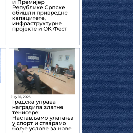
и Премијер
Републике Српске
обишли привредне
капацитете,
инфраструктурне
пројекте и OK Фест
July 15, 2026
Градска управа
наградила златне
тенисере:
Настављамо улагања
у спорт и стварамо
боље услове за нове