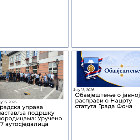
July 15, 2026
Обавјештење о јавној
расправи о Нацрту
ly 15, 2026
статута Града Фоча
Градска управа
наставља подршку
породицама: Уручено
37 аутосједалица