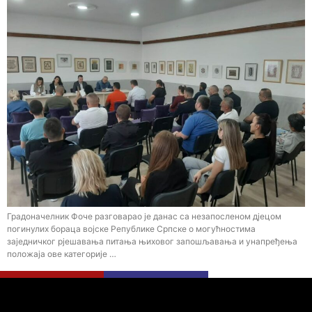
Градоначелник Фоче разговарао је данас са незапосленом дјецом
погинулих бораца војске Републике Српске о могућностима
заједничког рјешавања питања њиховог запошљавања и унапређења
положаја ове категорије …