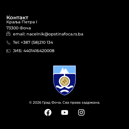
Контакт
Краља Петра I
73300 Фоча
email: nacelnik@opstinafoca.rs.ba
Tel: +387 (58)210 134
JИБ: 44014164​20008
© 2026 Град Фоча. Сва права задржана.