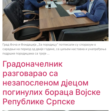
Град Фоча и Фондација „За породицу“ потписали су споразум о
сарадњи на период од двије године, са циљем наставка и унапређења
подршке породицама са троје …
Градоначелник
разговарао са
незапосленом дјецом
погинулих бораца Војске
Републике Српске