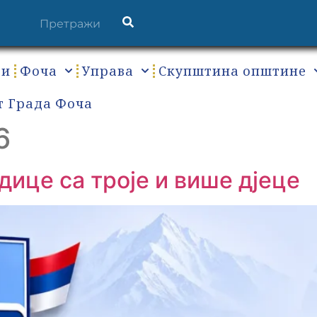
ти
Фоча
Управа
Скупштина општине
т Града Фоча
6
ице са троје и више дјеце