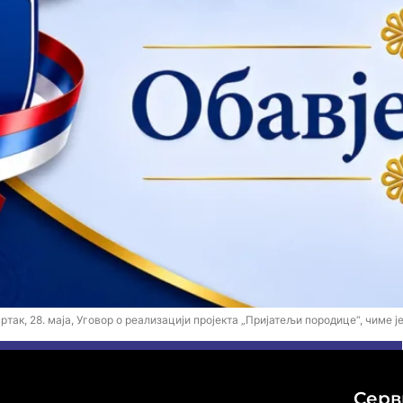
так, 28. маја, Уговор о реализацији пројекта „Пријатељи породице“, чиме 
Серв