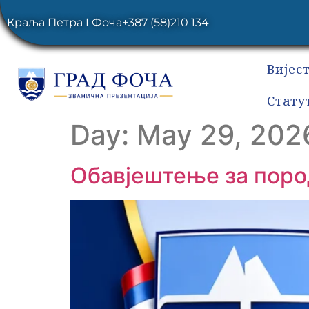
Краља Петра I Фоча
+387 (58)210 134
Вијес
Стату
Day:
May 29, 202
Обавјештење за пород