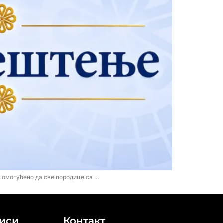
је омогућено да све породице са …
иси
Контакт