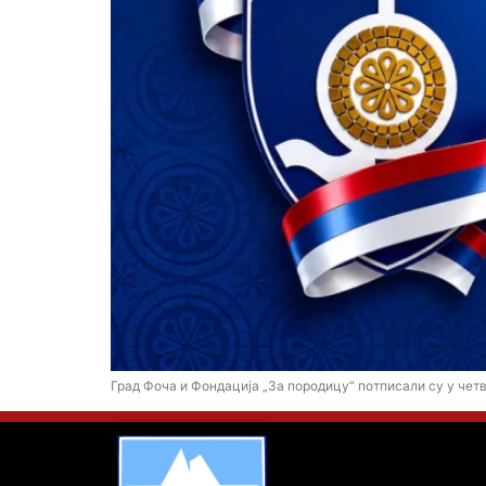
Град Фоча и Фондација „За породицу“ потписали су у четвр