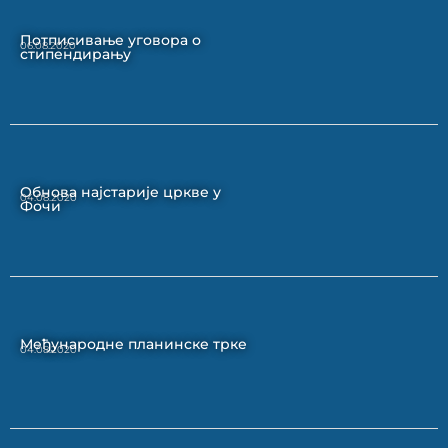
Потписивање уговора о
06.08.2020
стипендирању
Обнова најстарије цркве у
04.08.2020
Фочи
Међународне планинске трке
04.08.2020