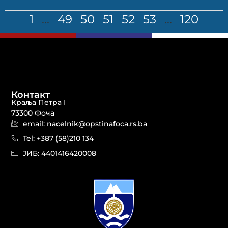
1
…
49
50
51
52
53
…
120
Контакт
Краља Петра I
73300 Фоча
email: nacelnik@opstinafoca.rs.ba
Tel: +387 (58)210 134
JИБ: 44014164​20008