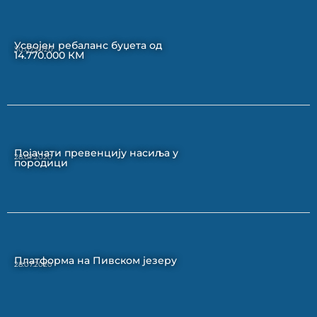
Усвојен ребаланс буџета од
30.07.2020
14.770.000 КМ
Појачати превенцију насиља у
28.07.2020
породици
Платформа на Пивском језеру
28.07.2020