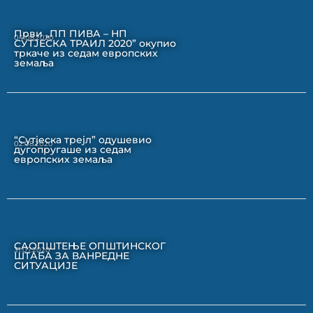
Први „ПП ПИВА – НП
04.08.2020
СУТЈЕСКА ТРАИЛ 2020” окупио
тркаче из седам европских
земаља
“Сутјеска трејл” одушевио
02.08.2020
дугопругаше из седам
европских земаља
САОПШТЕЊЕ ОПШТИНСКОГ
31.07.2020
ШТАБА ЗА ВАНРЕДНЕ
СИТУАЦИЈЕ