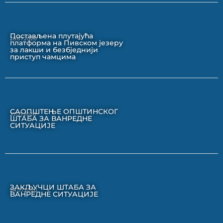
Постављена плутајућа
28.07.2020
платформа на Пивском језеру
за лакши и безбједнији
приступ чамцима
САОПШТЕЊЕ ОПШТИНСКОГ
27.07.2020
ШТАБА ЗА ВАНРЕДНЕ
СИТУАЦИЈЕ
ЗАКЉУЧЦИ ШТАБА ЗА
24.07.2020
ВАНРЕДНЕ СИТУАЦИЈЕ