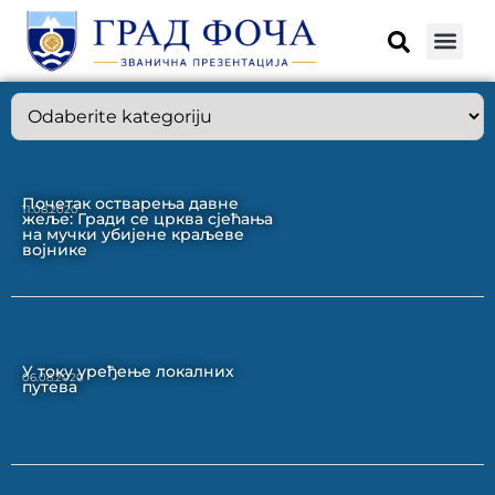
Почетак остварења давне
11.08.2020
жеље: Гради се црква сјећања
на мучки убијене краљеве
војнике
У току уређење локалних
06.08.2020
путева