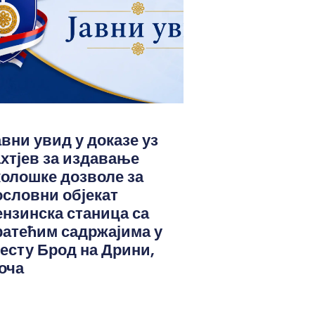
авни увид у доказе уз
ахтјев за издавање
колошке дозволе за
ословни објекат
ензинска станица са
ратећим садржајима у
јесту Брод на Дрини,
оча