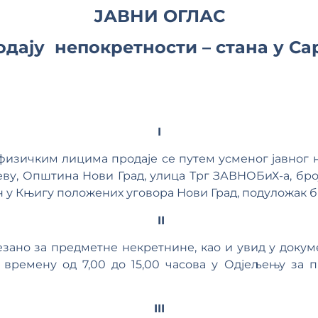
ЈАВНИ ОГЛАС
одају непокретности – стана у Са
I
изичким лицима продаје се путем усменог јавног 
јеву, Општина Нови Град, улица Трг ЗАВНОБиХ-а, број 3
 у Књигу положених уговора Нови Град, подуложак бр
II
зано за предметне некретнине, као и увид у докум
у времену од 7,00 до 15,00 часова у Одјељењу за 
III