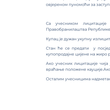
овјереном пуномоћи за заступа
Са учесником лицитације
Правобранилаштва Републике 
Купац је дужан укупну излицит
Стан ће се предати у посје
купопродајне цијене на жиро 
Ако учесник лицитације чија
враћање положене кауције.Ако 
Осталим учесницима надметањ