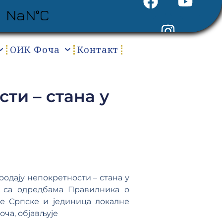
ОИК Фоча
Контакт
ти – стана у
родају непокретности – стана у
ду са одредбама Правилника о
ке Српске и јединица локалне
оча, објављује