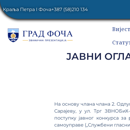
Краља Петра I Фоча
+387 (58)210 134
Вијес
Стату
ЈАВНИ ОГЛАС
На основу члана члана 2. Одлу
Сарајеву, у ул. Трг ЗВНОБиХ
поступку јавног конкурса за
самоуправе („Службени гласник