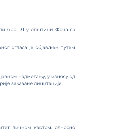
ли број 31 у општини Фоча са
вног огласа је објављен путем
јавном надметању, у износу од
рије заказане лицитације.
итет личном картом, односно