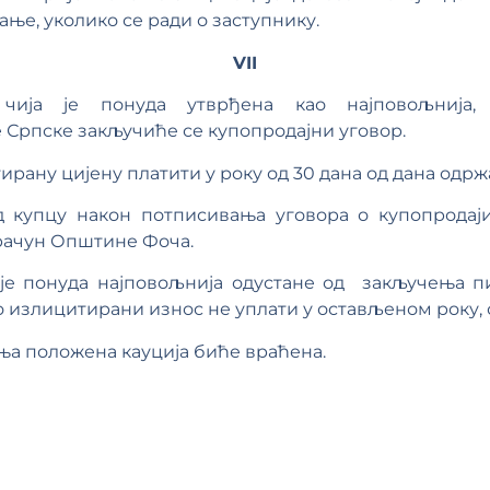
ње, уколико се ради о заступнику.
VII
 чија је понуда утврђена као најповољниј
Српске закључиће се купопродајни уговор.
ирану цијену платити у року од 30 дана од дана одр
д купцу након потписивања уговора о купопродаји
рачун Општине Фоча.
 је понуда најповољнија одустане од закључења п
излицитирани износ не уплати у остављеном року, см
а положена кауција биће враћена.