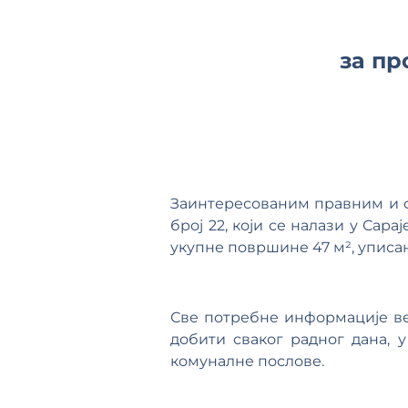
за пр
Заинтересованим правним и ф
број 22, који се налази у Сара
укупне површине 47 м², уписан
Све потребне информације ве
добити сваког радног дана, 
комуналне послове.