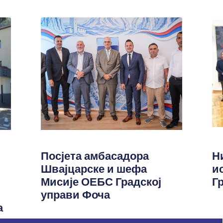
Посјета амбасадора
Н
Швајцарске и шефа
и
Мисије ОЕБС Градској
Г
управи Фоча
а