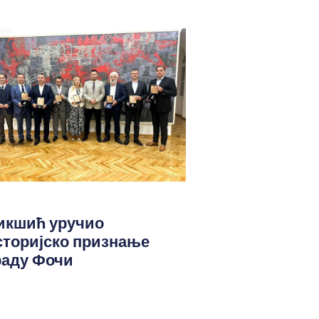
икшић уручио
сторијско признање
раду Фочи