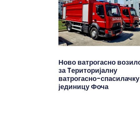
Ново ватрогасно возил
за Tериторијалну
ватрогасно-спасилачку
јединицу Фоча