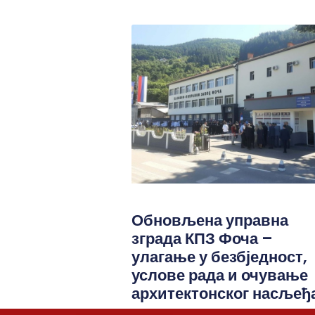
Обновљена управна
зграда КПЗ Фоча –
улагање у безбједност,
услове рада и очување
архитектонског насљеђ