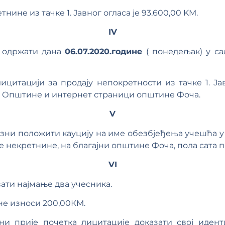
нине из тачке 1. Јавног огласа је 93.600,00 KM.
IV
е одржати дана
06.07.2020.године
( понедељак) у са
ицитацији за продају непокретности из тачке 1. Ја
ли Општине и интернет страници општине Фоча.
V
зни положити кауцију на име обезбјеђења учешћа у 
е некретнине, на благајни општине Фоча, пола сата п
VI
ати најмање два учесника.
не износи 200,00КМ.
ни прије почетка лицитације доказати свој идент