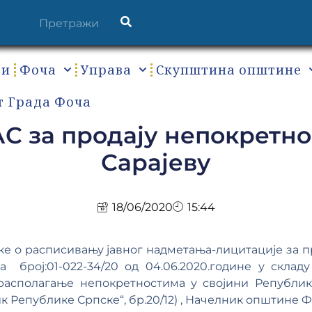
ти
Фоча
Управа
Скупштина општине
т Града Фоча
 за продају непокретнос
Сарајеву
18/06/2020
15:44
ке о расписивању јавног надметања-лицитације за п
-а број:01-022-34/20 од 04.06.2020.године у скла
 располагање непокретностима у својини Републи
 Републике Српске“, бр.20/12) , Начелник општине Ф