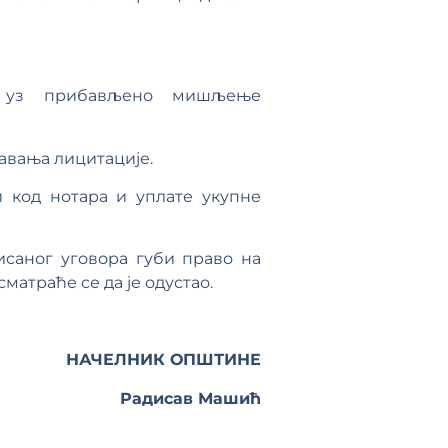
а, уз прибављено мишљење
жавања лицитације.
 код нотара и уплате укупне
исаног уговора губи право на
атраће се да је одустао.
НАЧЕЛНИК ОПШТИНЕ
Радисав Машић