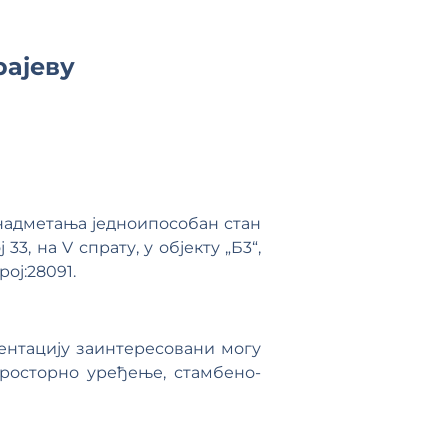
рајеву
надметања једноипособан стан
3, на V спрату, у објекту „Б3“,
ој:28091.
ентацију заинтересовани могу
просторно уређење, стамбено-