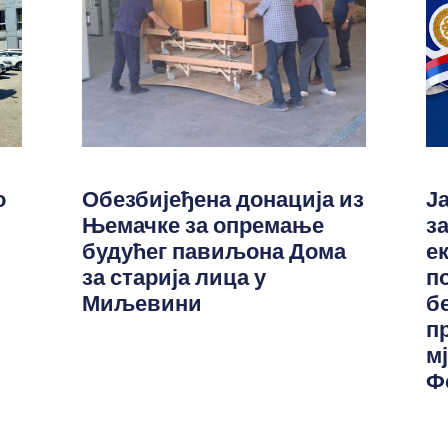
о
Обезбијеђена донација из
Ј
Њемачке за опремање
з
будућег павиљона Дома
е
за старија лица у
п
Миљевини
б
п
м
Ф