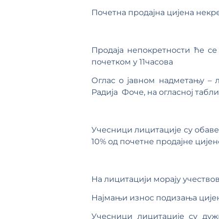
Почетна продајна цијена некрет
Продаја непокретности ће с
почетком у 11часова
Оглас о јавном надметању – л
Радија Фоче, на огласној таб
Учесници лицитације су обаве
10% од почетне продајне цијен
На лицитацији морају учествов
Најмањи износ подизања ције
Учесници лицитације су дуж