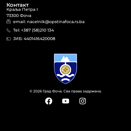
Контакт
Краља Петра I
73300 Фоча
email: nacelnik@opstinafoca.rs.ba
Tel: +387 (58)210 134
JИБ: 44014164​20008
© 2026 Град Фоча. Сва права задржана.