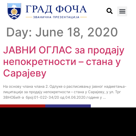
Day:
June 18, 2020
ЈАВНИ ОГЛАС за продају
непокретности – стана у
Сарајеву
На основу члана члана 2. Одлуке о расписивању јавног надметања-
лицитације за продају непокретности – стана у Сарајеву, у ул. Трг
ЗВНОБиХ-а број:01-022-34/20 од 04.06.2020.године у …