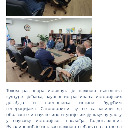
Током разговора истакнута је важност његовања
културе сјећања, научног истраживања историјских
догађаја и преношења истине будућим
генерацијама. Саговорници су се сагласили да
образовне и научне институције имају кључну улогу
у очувању историјског насљеђа. Градоначелник
Вукадиновић је истакао важност сјећања на жртве са