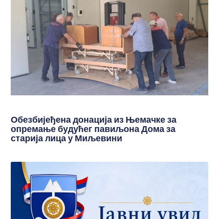
Обезбијеђена донација из Њемачке за
опремање будућег павиљона Дома за
старија лица у Миљевини