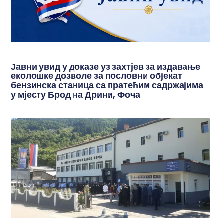
Јавни увид у доказе уз захтјев за издавање
еколошке дозволе за пословни објекат
бензинска станица са пратећим садржајима
у мјесту Брод на Дрини, Фоча