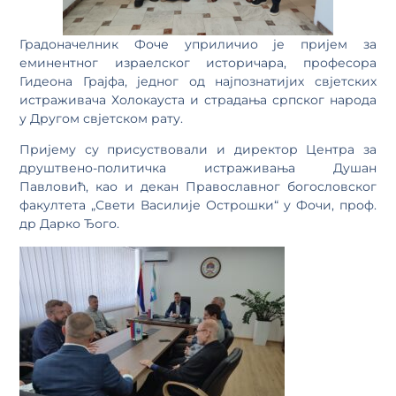
Градоначелник Фоче уприличио је пријем за
еминентног израелског историчара, професора
Гидеона Грајфа, једног од најпознатијих свјетских
истраживача Холокауста и страдања српског народа
у Другом свјетском рату.
Пријему су присуствовали и директор Центра за
друштвено-политичка истраживања Душан
Павловић, као и декан Православног богословског
факултета „Свети Василије Острошки“ у Фочи, проф.
др Дарко Ђого.