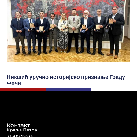
Никшић уручио историјско признање Граду
Фочи
Контакт
Краља Петра I
73300 Фоча