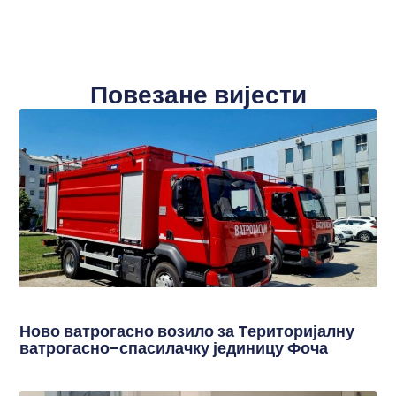
Повезане вијести
Ново ватрогасно возило за Tериторијалну
ватрогасно-спасилачку јединицу Фоча