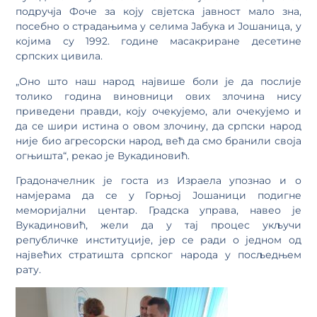
подручја Фоче за коју свјетска јавност мало зна,
посебно о страдањима у селима Јабука и Јошаница, у
којима су 1992. године масакриране десетине
српских цивила.
„Оно што наш народ највише боли је да послије
толико година виновници ових злочина нису
приведени правди, коју очекујемо, али очекујемо и
да се шири истина о овом злочину, да српски народ
није био агресорски народ, већ да смо бранили своја
огњишта“, рекао је Вукадиновић.
Градоначелник је госта из Израела упознао и о
намјерама да се у Горњој Јошаници подигне
меморијални центар. Градска управа, навео је
Вукадиновић, жели да у тај процес укључи
републичке институције, јер се ради о једном од
највећих стратишта српског народа у посљедњем
рату.