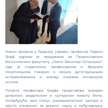
Након пријема у Градској управи, професор Гидеон
Грајф одржао је предавање на Православном
богословском факултету „Свети Василије Острошки“,
гдје је студентима, професорима и бројним
посјетиоцима говорио о својим дугогодишњим
истраживањима и значају очувања историјске
истине.
Посјета професора Грајфа представља значајан
допринос академском и културном животу Фоче,
потврђујући њен статус универзитетског центра и
мјеста отвореног за дијалог, науку и међународну