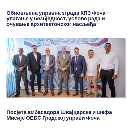
Обновљена управна зграда КПЗ Фоча –
улагање у безбједност, услове рада и
очување архитектонског насљеђа
Посјета амбасадора Швајцарске и шефа
Мисије ОЕБС Градској управи Фоча