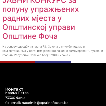
ЈАВНИ КОНКУРС за
попуну упражњених
радних мјеста у
Општинској управи
Општине Фоча
На основу одредби из члана 78. Закона о службеницима и
намјештеницима у органима јединице локалне самоуправе (“Службени
гласник Републике Српске”, број 97/16) и члана 7. …
Контакт
Краља Петра I
73300 Фоча
email: nacelnik@opstinafoca.rs.ba