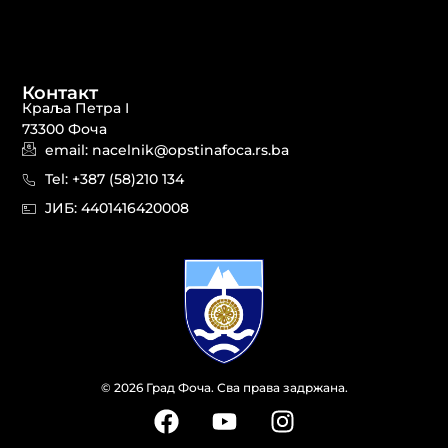
Контакт
Краља Петра I
73300 Фоча
email: nacelnik@opstinafoca.rs.ba
Tel: +387 (58)210 134
JИБ: 44014164​20008
© 2026 Град Фоча. Сва права задржана.