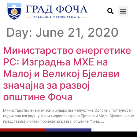
Day:
June 21, 2020
Министарство енергетике
РС: Изградња МХЕ на
Малој и Великој Бјелави
значајна за развој
општине Фоча
Министарство енергетике и рударства Републике Српске у потпуности
подржава изградњу мини хидроелектрана Бјелава и Мала Бјелава и оне
представљају битан пројекат за развој општине Фоча, …