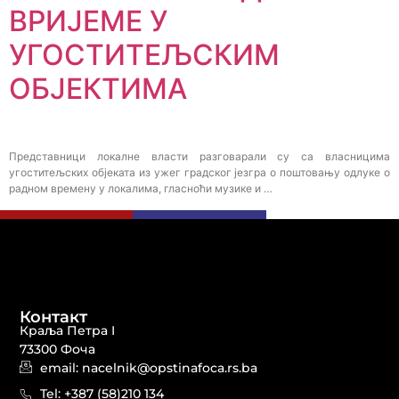
ВРИЈЕМЕ У
УГОСТИТЕЉСКИМ
ОБЈЕКТИМА
Представници локалне власти разговарали су са власницима
угоститељских објеката из ужег градског језгра о поштовању одлуке о
радном времену у локалима, гласноћи музике и …
Контакт
Краља Петра I
73300 Фоча
email: nacelnik@opstinafoca.rs.ba
Tel: +387 (58)210 134