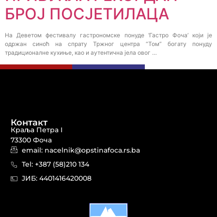
БРОЈ ПОСЈЕТИЛАЦА
На Деветом фестивалу гастрономске понуде ‘Гастро Фоча’ који је
одржан синоћ на спрату Тржног центра “Том” богату понуду
традиционалне кухиње, као и аутентична јела овог …
Контакт
Краља Петра I
73300 Фоча
email: nacelnik@opstinafoca.rs.ba
Tel: +387 (58)210 134
JИБ: 44014164​20008