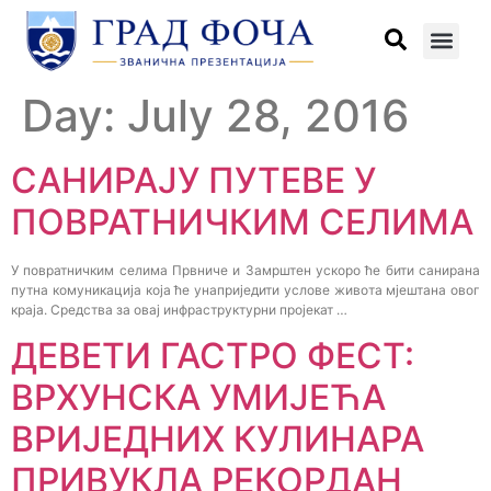
Day:
July 28, 2016
САНИРАЈУ ПУТЕВE У
ПОВРАТНИЧКИМ СЕЛИМА
У повратничким селима Првниче и Замрштен ускоро ће бити санирана
путна комуникација која ће унаприједити услове живота мјештана овог
краја. Средства за овај инфраструктурни пројекат …
ДЕВЕТИ ГАСТРО ФЕСТ:
ВРХУНСКА УМИЈЕЋА
ВРИЈЕДНИХ КУЛИНАРА
ПРИВУКЛА РЕКОРДАН