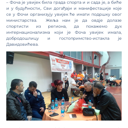
– Фоча је увијек била града спорта и и сада је, а биће
и у будућности,. Сви догађаји и манифестације које
се у Фочи организују увијек ће имати подршку овог
министарства. Жеља нам је да овдје долазе
спортисти из региона, да покажемо дух
интернационализма који је Фоча увијек имала,
добродошлицу и гостопримство-истакла је
Давидовићева.