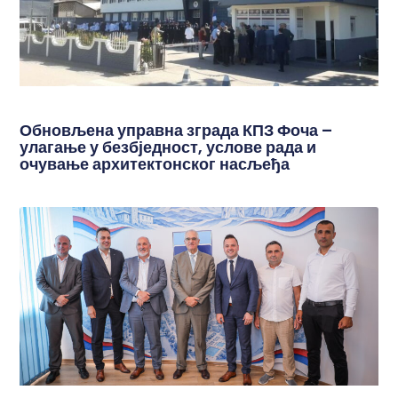
Обновљена управна зграда КПЗ Фоча –
улагање у безбједност, услове рада и
очување архитектонског насљеђа