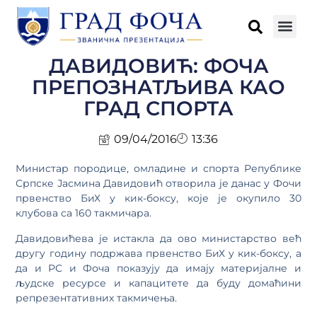
ДАВИДОВИЋ: ФОЧА
ПРЕПОЗНАТЉИВА КАО
ГРАД СПОРТА
09/04/2016
13:36
Министар породице, омладине и спорта Републике
Српске Јасмина Давидовић отворила је данас у Фочи
првенство БиХ у кик-боксу, које је окупило 30
клубова са 160 такмичара.
Давидовићева је истакла да ово министарство већ
другу годину подржава првенство БиХ у кик-боксу, а
да и РС и Фоча показују да имају материјалне и
људске ресурсе и капацитете да буду домаћини
репрезентативних такмичења.