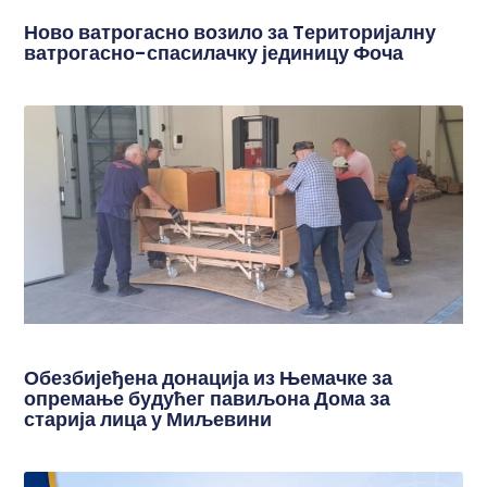
Ново ватрогасно возило за Tериторијалну
ватрогасно-спасилачку јединицу Фоча
Обезбијеђена донација из Њемачке за
опремање будућег павиљона Дома за
старија лица у Миљевини