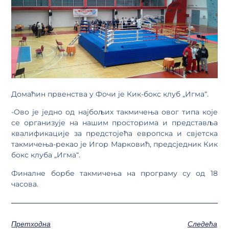
Домаћин првенства у Фочи је Кик-бокс клуб „Игма“.
-Oво је једно од најбољих такмичења овог типа које
се организује на нашим просторима и представља
квалификације за предстојећа европска и свјетска
такмичења-рекао је Игор Марковић, предсједник Кик
бокс клуба „Игма“.
Финалне борбе такмичења на програму су од 18
часова.
Претходна
Следећа