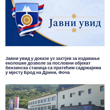
Јавни увид у доказе уз захтјев за издавање
еколошке дозволе за пословни објекат
бензинска станица са пратећим садржајима
у мјесту Брод на Дрини, Фоча