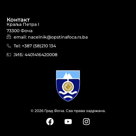
Контакт
Краља Петра I
73300 Фоча
email: nacelnik@opstinafoca.rs.ba
Tel: +387 (58)210 134
JИБ: 44014164​20008
© 2026 Град Фоча. Сва права задржана.