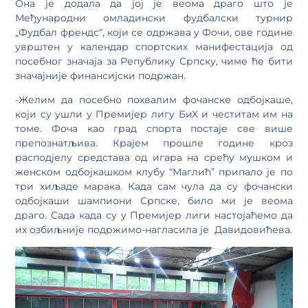
Она је додала да јој је веома драго што је
Међународни омладински фудбалски турнир
„Фудбал френдс“, који се одржава у Фочи, ове године
уврштен у календар спортских манифестација од
посебног значаја за Републику Српску, чиме ће бити
значајније финансијски подржан.
-Желим да посебно похвалим фочанске одбојкаше,
који су ушли у Премијер лигу БиХ и честитам им на
томе. Фоча као град спорта постаје све више
препознатљива. Крајем прошле године кроз
расподјелу средстава од игара на срећу мушком и
женском одбојкашком клубу “Маглић” припало је по
три хиљаде марака. Када сам чула да су фочански
одбојкаши шампиони Српске, било ми је веома
драго. Сада када су у Премијер лиги настојаћемо да
их озбиљније подржимо-нагласила је Давидовићева.