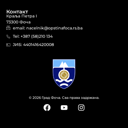
Контакт
Краља Петра I
73300 Фоча
email: nacelnik@opstinafoca.rs.ba
Tel: +387 (58)210 134
JИБ: 44014164​20008
© 2026 Град Фоча. Сва права задржана.