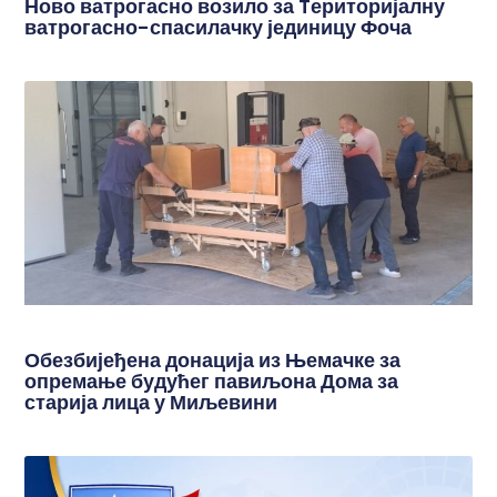
Ново ватрогасно возило за Tериторијалну
ватрогасно-спасилачку јединицу Фоча
Обезбијеђена донација из Њемачке за
опремање будућег павиљона Дома за
старија лица у Миљевини