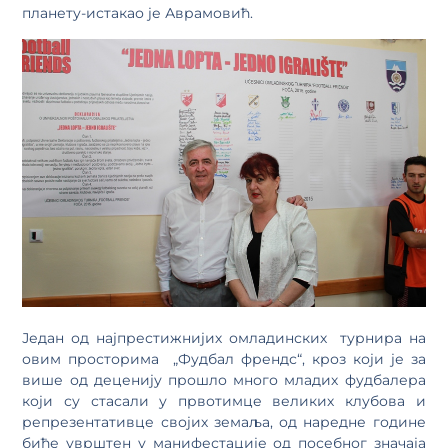
планету-истакао је Аврамовић.
Један од најпрестижнијих омладинских турнира на
овим просторима „Фудбал френдс“, кроз који је за
више од деценију прошло много младих фудбалера
који су стасали у првотимце великих клубова и
репрезентативце својих земаља, од наредне године
биће уврштен у манифестације од посебног значаја