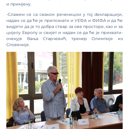
и примјену.
-Слажем се са сваком реченицом у тој dекларацији,
надам се да ће је препознати и УЕФА и ФИФА и да ће
видјети да је то добра ствар за ове просторе, као и за
цијелу Европу и свијет и надам се да ће је прихвати-
очекује Вања Старчевић, тренер Олимпије из
Словеније.