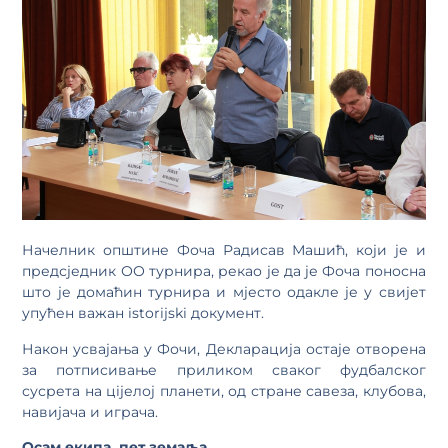
Начелник општине Фоча Радисав Машић, који је и
предсједник ОО турнира, рекао је да је Фоча поносна
што је домаћин турнира и мјесто одакле је у свијет
упућен важан istorijski документ.
Након усвајања у Фочи, Декларација остаје отворена
за потписивање приликом сваког фудбалског
сусрета на цijелој планети, од стране савеза, клубова,
навијача и играча.
Осам екипа, пет земаља