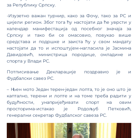
за Републику Српску.
-Изузетно важан турнир, како за Фочу, тако за РС и
цијели регион. Због тога ћу настојати да ће уврсти у
календар манифестација од посебног значаја за
Српску и тако би се омасовио, повукао више
средстава и подршке и заиста ћу у свом мандату
настојати да то и испоштујем-нагласила је Јасмина
Давидовић, министрица породице, омладине и
спорта у Влади РС.
Потписивање Декларације поздравио је и
Фудбалски савез РС.
– Њен мото Један терен-један лопта, то је оно што је
каптално, терени и лопте и на томе треба радити у
будућности, унапријеђивати спорт на овим
просторима-истакао је Родољуб Петковић,
генерални секретар Фудбалског савеза РС.