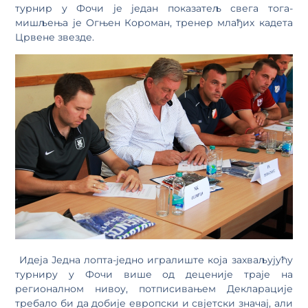
турнир у Фочи је један показатељ свега тога-
мишљења је Огњен Короман, тренер млађих кадета
Црвене звезде.
Идеја Једна лопта-једно игралиште која захваљујућу
турниру у Фочи више од деценије траје на
регионалном нивоу, потписивањем Декларације
требало би да добије европски и свјетски значај, али