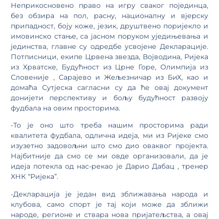
Неприкосновено право на игру сваког појединца,
без обзира на пол, расну, националну и вјерску
припадност, боју коже, језик, друштвено поријекло и
имовинско стање, са јасном поруком уједињевања и
јединства, главне су одредбе усвојене Декларације.
Потписници, екипе Црвена звезда, Војводина, Ријека
из Хрватске, Будућност из Црне Горе, Олимпија из
Словеније , Сарајево и Жељезничар из БиХ, као и
домаћа Сутјеска сагласни су да ће овај документ
донијети перспективу и бољу будућност развоју
фудбала на овим просторима.
-То је оно што треба нашим просторима ради
квалитета фудбала, одлична идеја, ми из Ријеке смо
изузетно задовољни што смо дио оваквог пројекта.
Најбитније да смо се ми овде организовали, да је
идеја потекла од нас-рекао је Дарио Дабац , тренер
ХНК “Ријека”.
-Декларација је један вид зближавања народа и
клубова, само спорт је тај који може да зближи
народе, регионе и ствара нова пријатељства, а овај