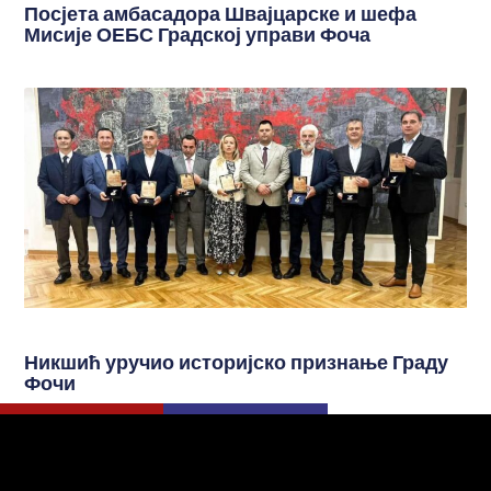
Посјета амбасадора Швајцарске и шефа
Мисије ОЕБС Градској управи Фоча
Никшић уручио историјско признање Граду
Фочи