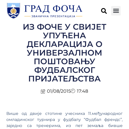
ИЗ ФОЧЕ У СВИЈЕТ
УПУЋЕНА
ДЕКЛАРАЦИЈА О
УНИВЕРЗАЛНОМ
ПОШТОВАЊУ
ФУДБАЛСКОГ
ПРИЈАТЕЉСТВА
01/08/2015
17:48
Више од двије стотине учесника 11.међународног
омладинског турнира у фудбалу “Фудбал френдс”,
заједно са тренерима, из пет земаља бивше