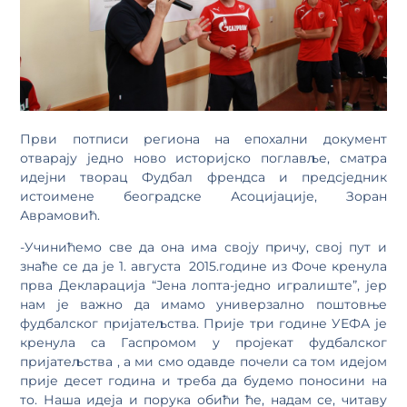
Први потписи региона на епохални документ
отварају једно ново историјско поглавље, сматра
идејни творац Фудбал френдса и предсједник
истоимене београдске Асоцијације, Зоран
Аврамовић.
-Учинићемо све да она има своју причу, свој пут и
знаће се да је 1. августа 2015.године из Фоче кренула
прва Декларација “Јена лопта-једно игралиште”, јер
нам је важно да имамо универзално поштовње
фудбалског пријатељства. Прије три године УЕФА је
кренула са Гаспромом у пројекат фудбалског
пријатељства , а ми смо одавде почели са том идејом
прије десет година и треба да будемо поносини на
то. Наша идеја и порука обићи ће, надам се, читаву