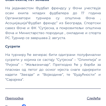
На једанаестом Фудбал френдсу у Фочи учествује
осам екипа младих фудбалера до 17 година
Организатори турнира су општина Фоча ,
Асоцијација“Фудбал френдс” из Београда, Спортски
савез Фоче и ФК “Сутјеска, а покровитељи општина
Фоча и Министарство породице , омладине и спорта
РС. Турнир се завршава 2. августа.
Сусрети
На турниру ће вечерас бити одиграни полуфинални
сусрети у којима се састају “Сутјеска” – “Олимпија” и
“Ријека” – “Жељезничар”. Претходно ће у борби за
пласман од петог до осмог мјеста снаге одмјерити
кадети “Звезде” и “Војводине”, те “Будућности” и
“Сарајева”.
Претходна
Следећа