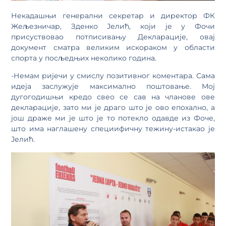
Некадашњи генерални секретар и директор ФК
Жељезничар, Зденко Јелић, који је у Фочи
присуствовао потписивању Декларације, овај
документ сматра великим искораком у области
спорта у посљедњих неколико година.
-Немам ријечи у смислу позитивног коментара. Сама
идеја заслужује максимално поштовање. Мој
дугогодишњи кредо свео се сав на чланове ове
декларације, зато ми је драго што је ово епохално, а
још драже ми је што је то потекло одавде из Фоче,
што има наглашену специифичну тежину-истакао је
Јелић.