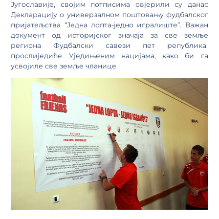
Југославије, својим потписима овјерили су данас
Декларацију о универзалном поштовању фудбалског
пријатељства “Једна лопта-једно игралиште”. Важан
документ од историјског значаја за све земље
региона Фудбалски савези пет република
прослиједиће Уједињеним нацијама, како би га
усвојиле све земље чланице.