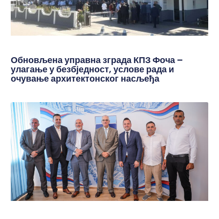
Обновљена управна зграда КПЗ Фоча –
улагање у безбједност, услове рада и
очување архитектонског насљеђа