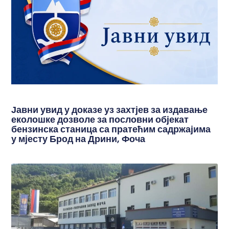
Јавни увид у доказе уз захтјев за издавање
еколошке дозволе за пословни објекат
бензинска станица са пратећим садржајима
у мјесту Брод на Дрини, Фоча