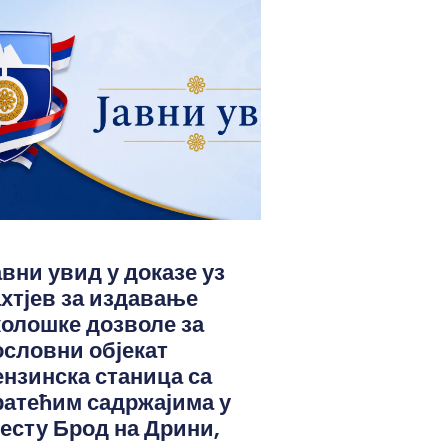
авни увид у доказе уз
ахтјев за издавање
колошке дозволе за
ословни објекат
ензинска станица са
ратећим садржајима у
јесту Брод на Дрини,