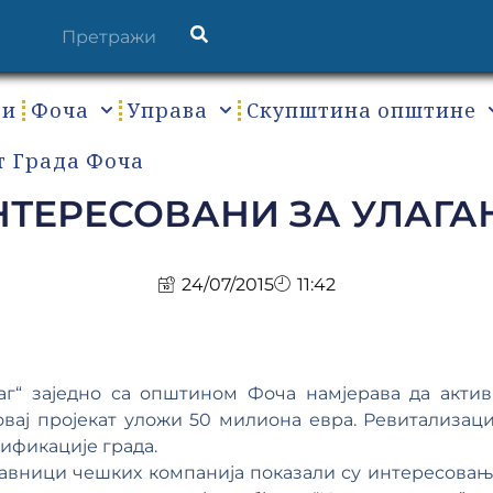
ти
Фоча
Управа
Скупштина општине
т Града Фоча
НТЕРЕСОВАНИ ЗА УЛАГА
24/07/2015
11:42
аг“ заједно са општином Фоча намјерава да акти
 овај пројекат уложи 50 милиона евра. Ревитализац
ификације града.
тавници чешких компанија показали су интересовањ