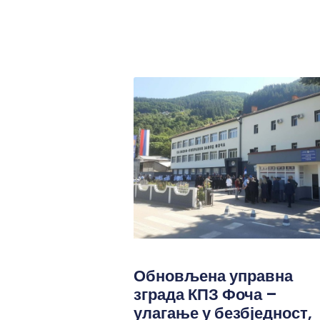
Обновљена управна
зграда КПЗ Фоча –
улагање у безбједност,