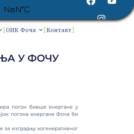
ОИК Фоча
Контакт
ЊА У ФОЧУ
вира погон бивше енергане у
ијом погона енергане Фоча би
е за изградњу когенеративног