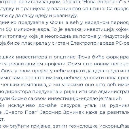
тране ревитализацијом објекта “Нова енергана” у 
ступку и пренијела у власништво општине. Са пред
и су да своју идеју и реализују.
дничко предузеће у Фочи, а већ у наредном периоду
ати 50 милиона евра. То је велика инвестиција кој
и топлану која је неопходна за погоне у Индустриј
која би се пласирала у систем Електропривреде РС-р
ешких инвеститора и општине Фоча биће формирано
е са реализацијом пројекта. Осим што новим погоно
Фоча у овом пројекту неће морати да додатно да инв
симо само оно што имамо, нећемо уносити нова средс
д чешких компанија, а ми уносимо оно што већ имам
о директора предузећа и ријешити све администра
нули бисмо са овом инвестицијом-додао је Машић
би искључиво домаће ресурсе, угаљ из рудни
 „Енерго Праг“ Јаромир Зрничек каже да ревитали
т.
 ће омогућити гријање, затим технолошка искоришћа