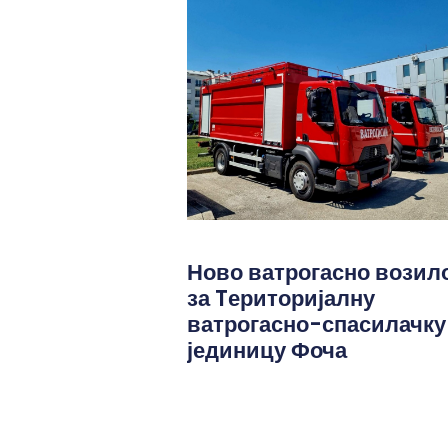
Ново ватрогасно возил
за Tериторијалну
ватрогасно-спасилачку
јединицу Фоча