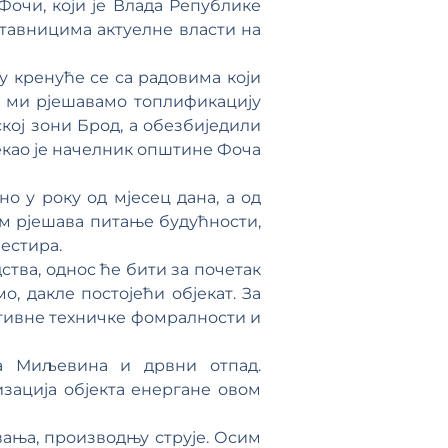
Фочи, који је Влада Републике
ставницима актуелне власти на
 кренуће се са радовима који
ом ми рјешавамо топлификацију
ској зони Брод, а обезбиједили
екао је начелник општине Фоча
 у року од мјесец дана, а од
м рјешава питање будућности,
естира.
тва, однос ће бити за почетак
о, дакле постојећи објекат. За
тивне техничке фомралности и
ка Миљевина и дрвни отпад.
зација објекта енергане овом
вања, производњу струје. Осим