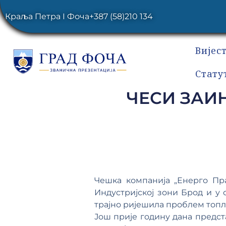
Краља Петра I Фоча
+387 (58)210 134
Вијес
Стату
ЧЕСИ ЗАИ
Чешка компанија „Енерго Пр
Индустријској зони Брод и у
трајно ријешила проблем топл
Још прије годину дана предс