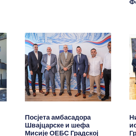
Ф
Посјета амбасадора
Н
Швајцарске и шефа
и
Мисије ОЕБС Градској
Г