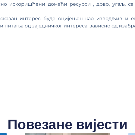
сно искоришћени домаћи ресурси , дрво, угаљ, с
е исказан интерес буде оцијењен као изводљив и 
и питања од заједничког интереса, зависно од изабр
Повезане вијести