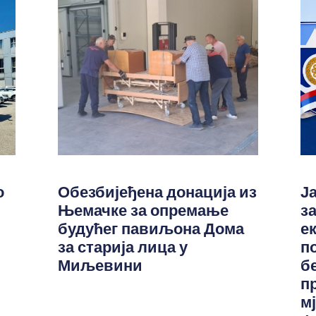
о
Обезбијеђена донација из
Ј
Њемачке за опремање
з
будућег павиљона Дома
е
за старија лица у
п
Миљевини
б
п
м