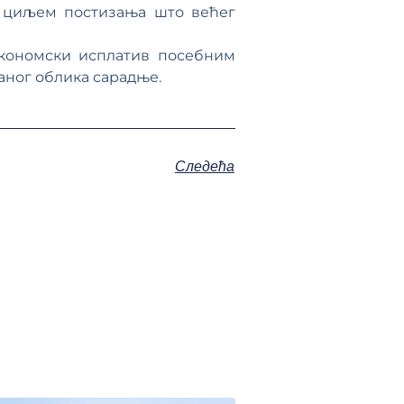
а циљем постизања што већег
економски исплатив посебним
аног облика сарадње.
Следећа