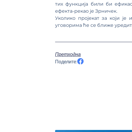
тих функција били би ефика
ефекта-рекао је Зрничек.
Уколико пројекат за који ј
уговорима ће се ближе уредит
Претходна
Поделите: