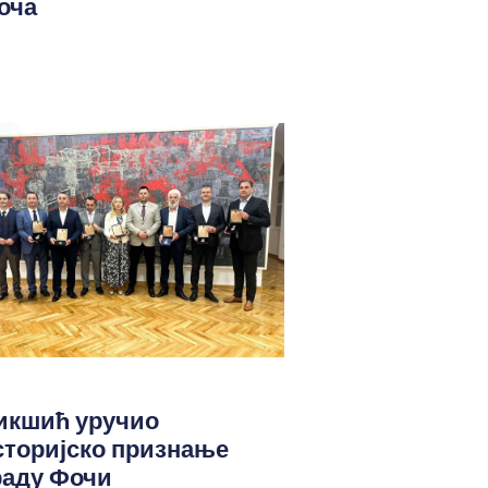
оча
икшић уручио
сторијско признање
раду Фочи