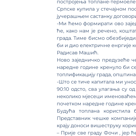
постројења топлане-термоелек
Српске купила у стечајном по
јучерашњем састанку договорил
-Ми ћемо формирати ово заје
ће, како нам је речено, кошт
града. Тиме бисмо обезбиједил
би и дио електричне енргије 
Радисав Машић.
Ново заједничко предузеће ч
наредне године кренуло би с
топлификацију града, општина 
-Што се тиче капитала ми уно
90:10 одсто, сва улагања су о
неколико мјесеци именоваћем
почетком наредне године кре
Будућа топлана користила 
Представник чешке компаније
крају доноси вишеструку корис
– Прије све граду Фочи , јер