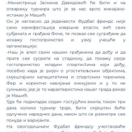
-Министрица Јасмина Давидовић ће бити и на
отварању турнира што је за нас врло значајано-
истакао је Машић.
Он је нагласио да једанаести Фудбал френдс није
само манифестација извршне власти, већ свих
субјеката и грађана Фоче, те позвао све суграђане да
искажу гостопримство и узму учешће у
организацији.
-Наш је апел свим нашим грађанима да дођу и да
прате све сусрете на стадиону, да покажу своје
гостопримство млaдим спортисtима који дођу,
посебно када је ријеч о угоститељским објектима,
смјештајним капацитетима и спортским теренима.
Фер и коректно навијање очекујемо и у то не
сумњамо, јер је то карактеристика нашег града-рекао
је Машић.
Гдје ће подмладак седам гостујућих екипа, током три
дана колико турнир траје, бити смјештен биће
одлучено наредних дана, након што се размотре све
понуде и варијанте.
На овогодишњем Фудбал френдсу учествоваће