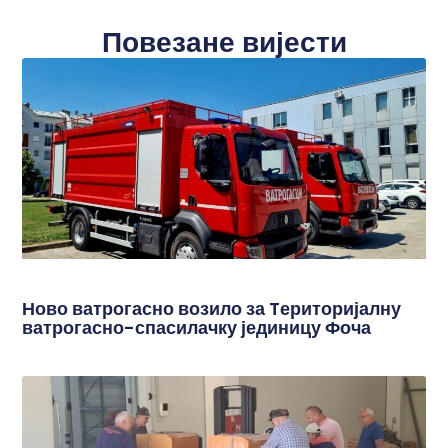
Повезане вијести
Ново ватрогасно возило за Tериторијалну
ватрогасно-спасилачку јединицу Фоча