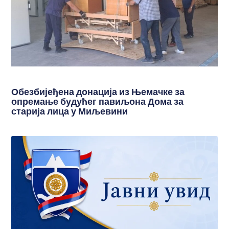
Обезбијеђена донација из Њемачке за
опремање будућег павиљона Дома за
старија лица у Миљевини