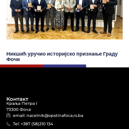
Никшић уручио историјско признање Граду
Фочи
Контакт
Краља Петра I
73300 Фоча
email: nacelnik@opstinafoca.rs.ba
Tel: +387 (58)210 134