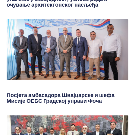
очување архитектонског насљеђа
Посјета амбасадора Швајцарске и шефа
Мисије ОЕБС Градској управи Фоча