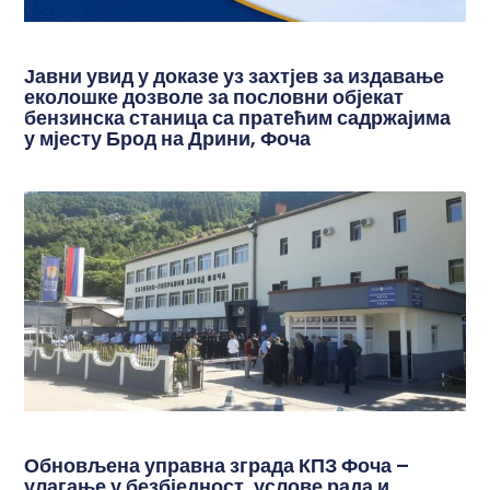
Јавни увид у доказе уз захтјев за издавање
еколошке дозволе за пословни објекат
бензинска станица са пратећим садржајима
у мјесту Брод на Дрини, Фоча
Обновљена управна зграда КПЗ Фоча –
улагање у безбједност, услове рада и