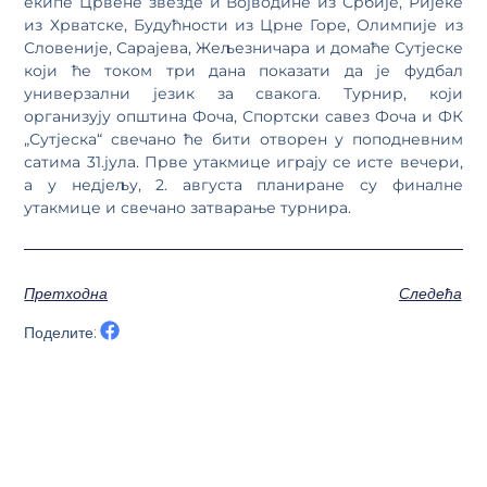
екипе Црвене звезде и Војводине из Србије, Ријеке
из Хрватске, Будућности из Црне Горе, Олимпије из
Словеније, Сарајева, Жељезничара и домаће Сутјеске
који ће током три дана показати да је фудбал
универзални језик за свакога. Турнир, који
организују општина Фоча, Спортски савез Фоча и ФК
„Сутјеска“ свечано ће бити отворен у поподневним
сатима 31.јула. Прве утакмице играју се исте вечери,
а у недјељу, 2. августа планиране су финалне
утакмице и свечано затварање турнира.
Претходна
Следећа
Поделите: