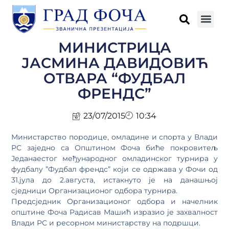
МИНИСТРИЦА
ЈАСМИНА ДАВИДОВИЋ
ОТВАРА “ФУДБАЛ
ФРЕНДС”
23/07/2015
10:34
Министарство породице, омладине и спорта у Влади
РС заједно са Општином Фоча биће покровитељ
Једанаестог међународног омладинског турнира у
фудбалу ”Фудбал френдс” који се одржава у Фочи од
31.јула до 2.августа, истакнуто је на данашњој
сједници Организационог одбора турнира.
Предсједник Организационог одбора и начелник
општине Фоча Радисав Машић изразио је захвалност
Влади РС и ресорном министарству на подршци.