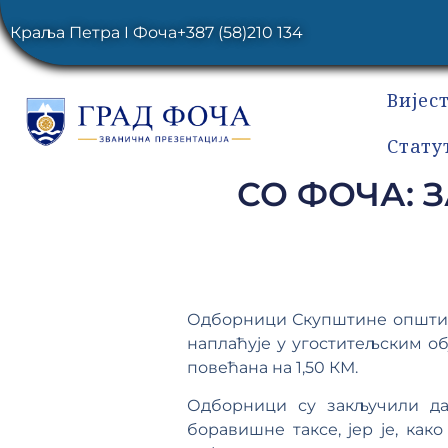
Краља Петра I Фоча
+387 (58)210 134
Вијес
Стату
СО ФОЧА: 
Одборници Скупштине општине 
наплаћује у угоститељским об
повећана на 1,50 КМ.
Одборници су закључили да
боравишне таксе, јер је, как