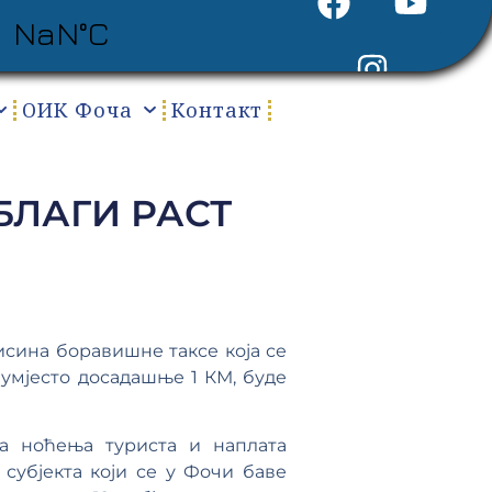
ОИК Фоча
Контакт
БЛАГИ РАСТ
исина боравишне таксе која се
 умјесто досадашње 1 КМ, буде
а ноћења туриста и наплата
 субјекта који се у Фочи баве