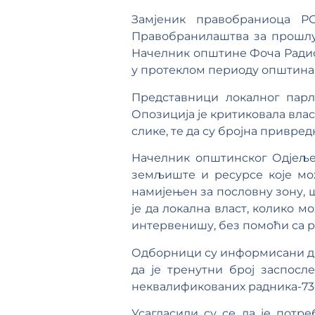
Замјеник правобраниоца Р
Правобранилаштва за прошлу 
Начелник општине Фоча Радис
у протеклом периоду општина 
Представници локалног парл
Опозиција је критиковала вла
слике, те да су бројна привре
Начелник општинског Одјеље
земљиште и ресурсе које мо
намијењен за пословну зону, 
је да локална власт, колико 
интервенишу, без помоћи са р
Одборници су информисани да 
да је тренутни број заспосле
неквалификованих радника-734
Усагласили су се да је потр