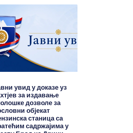
авни увид у доказе уз
ахтјев за издавање
колошке дозволе за
ословни објекат
ензинска станица са
ратећим садржајима у