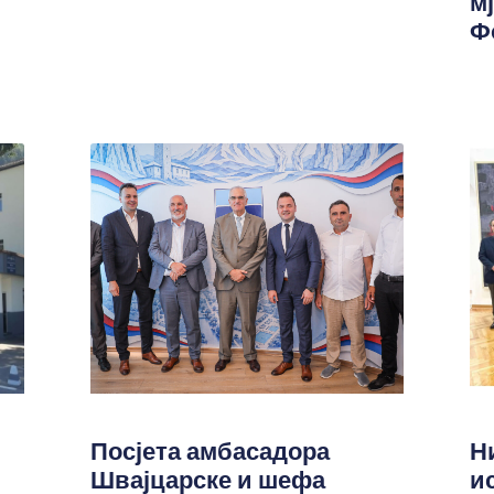
м
Ф
Посјета амбасадора
Н
Швајцарске и шефа
и