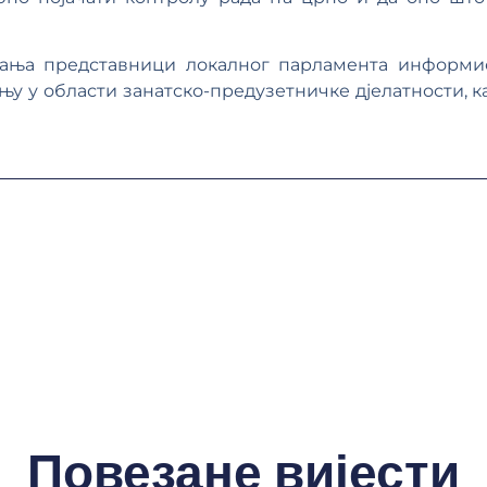
едања представници локалног парламента информи
у у области занатско-предузетничке дјелатности, к
Повезане вијести