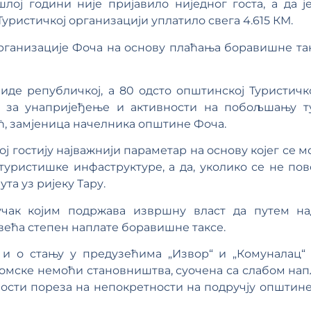
ој години није пријавило ниједног госта, а да је
уристичкој организацији уплатило свега 4.615 КМ.
рганизације Фоча на основу плаћања боравишне такс
 иде републичкој, а 80 одсто општинској Туристичко
 за унапријеђење и активности на побољшању т
ћ, замјеница начелника општине Фоча.
ој гостију најважнији параметар на основу којег се 
туристишке инфаструктуре, а да, уколико се не пов
та уз ријеку Тару.
учак којим подржава извршну власт да путем н
ећа степен наплате боравишне таксе.
 о стању у предузећима „Извор“ и „Комуналац“ 
номске немоћи становништва, суочена са слабом напл
сти пореза на непокретности на подручју општине 