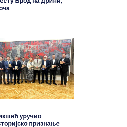
јесту Брод на Дрини,
оча
икшић уручио
сторијско признање