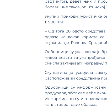
рафтингом, девет њих у прошл
боравишне таксе, општинској Т
Укупни приходи Туристичке о
11.980 КМ.
– Од тога 20 одсто средстава
одлазе на локал користе се
појаснила је Раденка Срндови
Одборници су указали да је бр
нивоа власти за унапређење 
смисла захтијевати изградњу пу
Скупштина је усвојила закљ
расположивим средствима пов
Одборници су информисани и
предузећа, због све веће еко
Информисани су и о наплативо
наплативост ових обавеза.