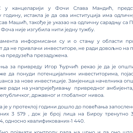
С у канцеларији у Фочи Слава Мандић, предст
годину, истакла је да ова институција има одлич
ав Машић, такође је указао на одличну сарадњу са 
Фоча није изгубила нити једну тужбу.
амента информисани су и о стању у области пр
ст да не привлачи инвеститоре, не ради довољно н
дна предузећа презадужена.
ња за привреду Игор Ћурчић рекао је да је општи
же да понуди потенцијалним инвеститорима, појас
шанса за нове инвестиције. Замјеница начелника о
може ради на унапријеђивању привредног амбијента,
епубличког, државног и глобалног нивоа.
је у протеклој години дошло до повећања запослено
них 3 579 , док је број лица на Бироу тренутно 3
, односно квалификованих-1 440.
ебно појачати контролу рада на црно и да оно што