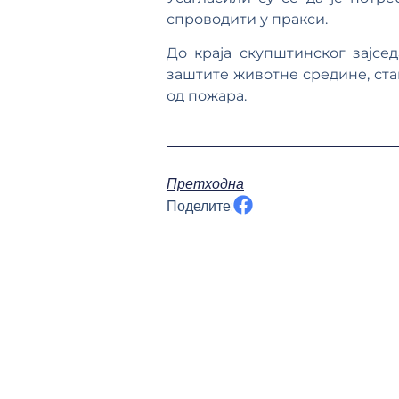
спроводити у пракси.
До краја скупштинског зајс
заштите животне средине, стањ
од пожара.
Претходна
Поделите: