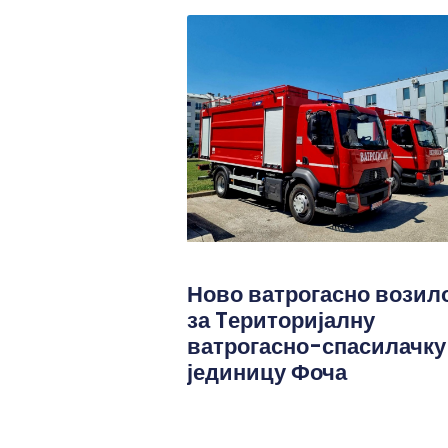
Ново ватрогасно возил
за Tериторијалну
ватрогасно-спасилачку
јединицу Фоча