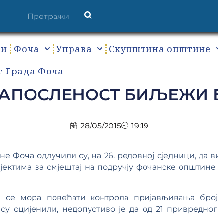
ти
Фоча
Управа
Скупштина општине
т Града Фоча
ЗАПОСЛЕНОСТ БИЉЕЖИ 
28/05/2015
19:19
Фоча одлучили су, на 26. редовној сједници, да в
јектима за смјештај на подручју фочанске општине
 се мора повећати контрола пријављивања број
о су оцијенили, недопустиво је да од 21 привредног