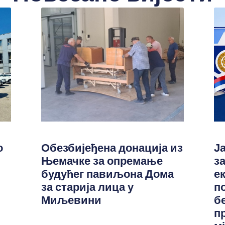
о
Обезбијеђена донација из
Ј
Њемачке за опремање
з
будућег павиљона Дома
е
за старија лица у
п
Миљевини
б
п