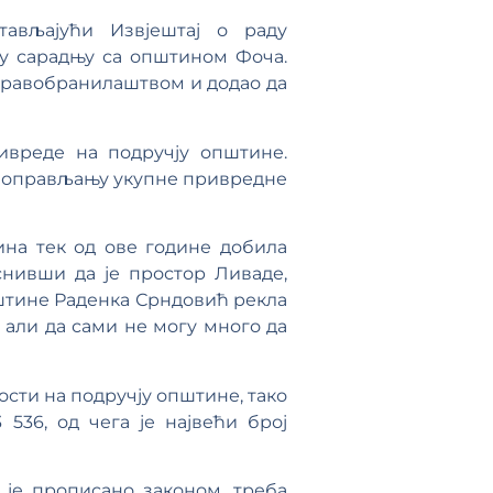
ављајући Извјештај о раду
ну сарадњу са општином Фоча.
Правобранилаштвом и додао да
ивреде на подручју општине.
а поправљању укупне привредне
на тек од ове године добила
нивши да је простор Ливаде,
пштине Раденка Срндовић рекла
 али да сами не могу много да
сти на подручју општине, тако
 536, од чега је највећи број
 је прописано законом, треба