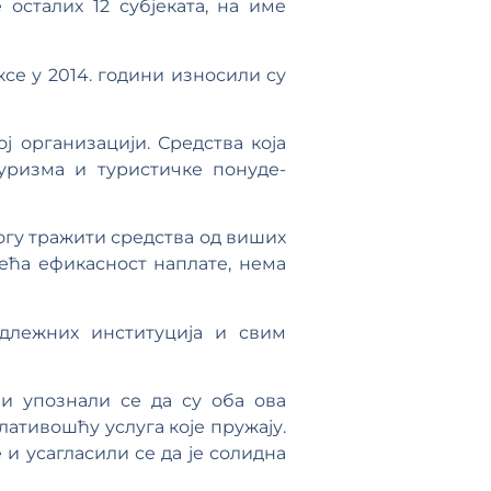
 осталих 12 субјеката, на име
е у 2014. години износили су
ј организацији. Средства која
уризма и туристичке понуде-
могу тражити средства од виших
ећа ефикасност наплате, нема
адлежних институција и свим
и упознали се да су оба ова
ативошћу услуга које пружају.
и усагласили се да је солидна