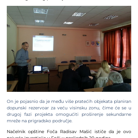
On je pojasnio da je među više pratećih objekata planiran
dopunski rezervoar za veću visinsku zonu, čime će se u
drugoj fazi projekta omogućiti proširenje sekundarne
mreže na prigradsko područje.
Načelnik opštine Foča Radisav Mašić ističe da je ovo
najveća investicija u Foči u posljednjh 20 godina.