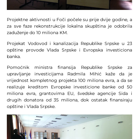
Projektne aktivnosti u Foči počele su prije dvije godine, a
za sve faze rekonstrukcije lokalna skupština je odobrila
zaduženje do 10 miliona KM.
Projekat Vodovod i kanalizacija Republike Srpske u 23
opštine provode Vlada Srpske i Evropska investiciona
banka.
Pomoćnik ministra finansija Republike Srpske za
upravljanje investicijama Radmila Mihić kaže da je
vrijednost kompletnog projekta 100 miliona evra, a da se
realizuje kreditom Evropske investicione banke od 50
miliona evra, grantovima EU, švedske agencije Sida i
drugih donatora od 35 miliona, dok ostatak finansiraju
opštine i Vlada Srpske.