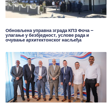
Обновљена управна зграда КПЗ Фоча –
улагање у безбједност, услове рада и
очување архитектонског насљеђа