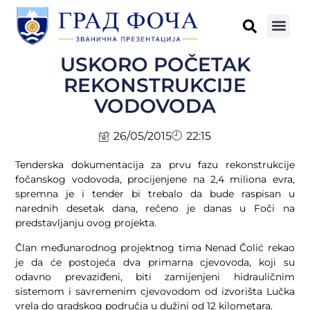
USKORO POČETAK
REKONSTRUKCIJE
VODOVODA
26/05/2015
22:15
Tenderska dokumentacija za prvu fazu rekonstrukcije
fočanskog vodovoda, procijenjene na 2,4 miliona evra,
spremna je i tender bi trebalo da bude raspisan u
narednih desetak dana, rečeno je danas u Foči na
predstavljanju ovog projekta.
Član međunarodnog projektnog tima Nenad Čolić rekao
je da će postojeća dva primarna cjevovoda, koji su
odavno prevaziđeni, biti zamijenjeni hidrauličnim
sistemom i savremenim cjevovodom od izvorišta Lučka
vrela do gradskog područja u dužini od 12 kilometara.