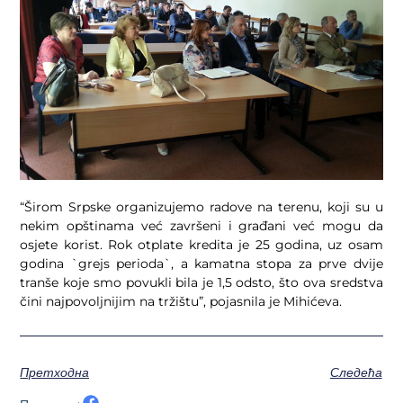
“Širom Srpske organizujemo radove na terenu, koji su u
nekim opštinama već završeni i građani već mogu da
osjete korist. Rok otplate kredita je 25 godina, uz osam
godina `grejs perioda`, a kamatna stopa za prve dvije
tranše koje smo povukli bila je 1,5 odsto, što ova sredstva
čini najpovoljnijim na tržištu”, pojasnila je Mihićeva.
Претходна
Следећа