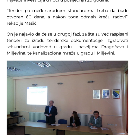
“Tender po međunarodnim standardima treba da bude
otvoren 60 dana, a nakon toga odmah kreću radovi”,
rekao je Mašić.
On je najavio da će se u drugoj fazi, za šta su već raspisani
tenderi za izradu tenderske dokumentacije, izgrađivati
sekundarni vodovod u gradu i naseljima Dragočava i
Miljevina, te kanalizaciona mreža u gradu i Miljevini.