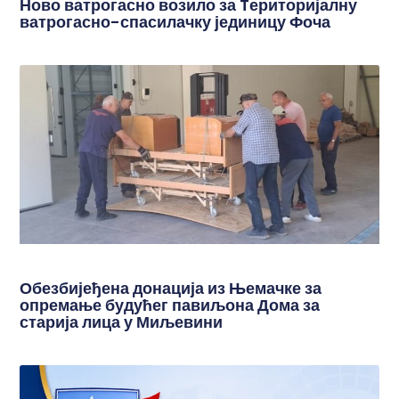
Ново ватрогасно возило за Tериторијалну
ватрогасно-спасилачку јединицу Фоча
Обезбијеђена донација из Њемачке за
опремање будућег павиљона Дома за
старија лица у Миљевини