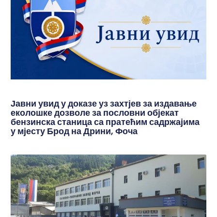
Јавни увид у доказе уз захтјев за издавање
еколошке дозволе за пословни објекат
бензинска станица са пратећим садржајима
у мјесту Брод на Дрини, Фоча