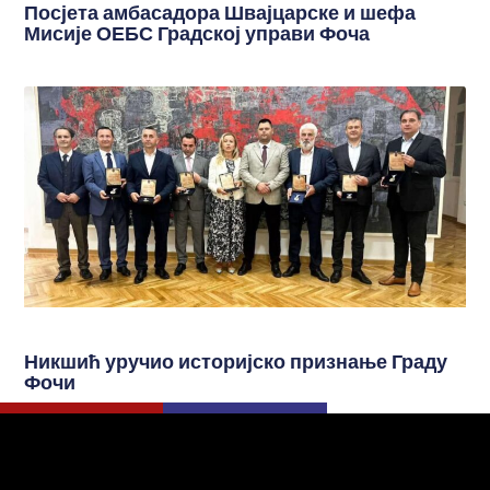
Посјета амбасадора Швајцарске и шефа
Мисије ОЕБС Градској управи Фоча
Никшић уручио историјско признање Граду
Фочи