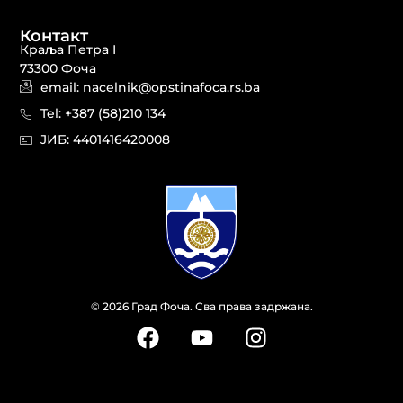
Контакт
Краља Петра I
73300 Фоча
email: nacelnik@opstinafoca.rs.ba
Tel: +387 (58)210 134
JИБ: 44014164​20008
© 2026 Град Фоча. Сва права задржана.