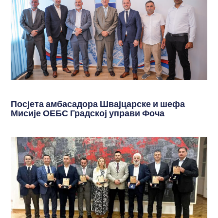
Посјета амбасадора Швајцарске и шефа
Мисије ОЕБС Градској управи Фоча