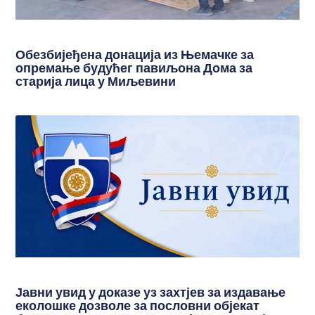
Обезбијеђена донација из Њемачке за
опремање будућег павиљона Дома за
старија лица у Миљевини
Јавни увид у доказе уз захтјев за издавање
еколошке дозволе за пословни објекат