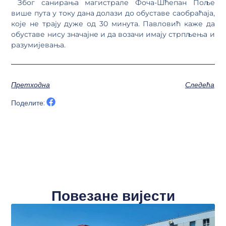
Због санирања магистрале Фоча-Шћепан Поље
више пута у току дана долази до обуставе саобраћаја,
које не трају дуже од 30 минута. Павловић каже да
обуставе нису значајне и да возачи имају стрпљења и
разумијевања.
Претходна
Следећа
Поделите:
Повезане вијести