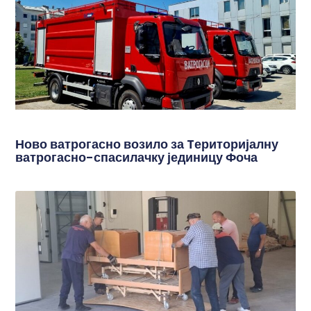
Ново ватрогасно возило за Tериторијалну
ватрогасно-спасилачку јединицу Фоча