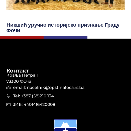
Никшић уручио историјско признање Граду
Фочи
Контакт
Краља Петра I
73300 Фоча
email: nacelnik@opstinafoca.rs.ba
Tel: +387 (58)210 134
JИБ: 44014164​20008