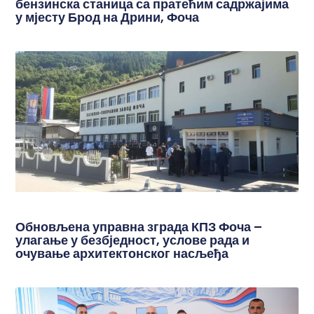
бензинска станица са пратећим садржајима
у мјесту Брод на Дрини, Фоча
Обновљена управна зграда КПЗ Фоча –
улагање у безбједност, услове рада и
очување архитектонског насљеђа