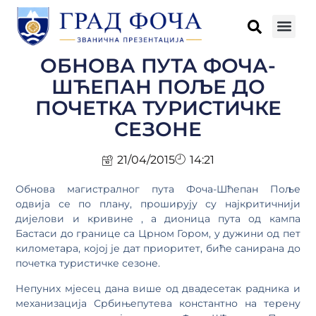
ОБНОВА ПУТА ФОЧА-
ШЋЕПАН ПОЉЕ ДО
ПОЧЕТКА ТУРИСТИЧКЕ
СЕЗОНЕ
21/04/2015
14:21
Обнова магистралног пута Фоча-Шћепан Поље
одвија се по плану, проширују су најкритичнији
дијелови и кривине , а дионица пута од кампа
Бастаси до границе са Црном Гором, у дужини од пет
километара, којој је дат приоритет, биће санирана до
почетка туристичке сезоне.
Непуних мјесец дана више од двадесетак радника и
механизација Србињепутева константно на терену