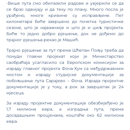
-Више пута смо обилазили радове и увјерили се да
се брзо одвијају и да теку по плану. Много посла је
урађено, многе кривине су исправљене. Пет
километара биће завршено до почетка туристичке
сезоне, што је најважније и што је и циљ пројекта.
Биће то једно добро рјешење, док не дођемо до
трајног рјешења-рекао је Машић.
Трајно рјешење за пут према Шћепан Пољу треба да
понуди главни пројекат који је Министарство
саобраћаја усагласило са Европском комисијом за
израду главног пројекта Фоча-Хум са међудржавним
мостом и израду студијске документације за
побољшање пута Сарајево – Фоча. Израда пројектне
документације је у току, а рок за завршетак је 24
мјесеца.
За израду пројектне документације обезбијеђено је
1,7 милиона евра, а изградња пута, према
досадашњим процјенама, коштаће око 62 милиона
евра.