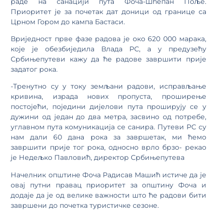
раде на санацији пута Фоча-Шћепан Поље.
Приоритет је за почетак дат доници од границе са
Црном Гором до кампа Бастаси.
Вриједност прве фазе радова је око 620 000 марака,
које је обезбиједила Влада РС, а у предузећу
Србињепутеви кажу да ће радове завршити прије
задатог рока.
-Тренутно су у току земљани радови, исправљање
кривина, израда нових пропуста, проширење
постојећи, поједини дијелови пута проширују се у
дужини од један до два метра, засвино од потребе,
углавном пута комуникација се санира. Путеви РС су
нам дали 60 дана рока за завршетак, ми ћемо
завршити прије тог рока, односно врло брзо- рекао
је Недељко Павловић, директор Србињепутева
Начелник општине Фоча Радисав Машић истиче да је
овај путни правац приоритет за општину Фоча и
додаје да је од велике важности што ће радови бити
завршени до почетка туристичке сезоне.