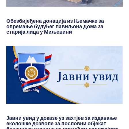
Обезбијеђена донација из Њемачке за
опремање будућег павиљона Дома за
старија лица у Миљевини
Јавни увид у доказе уз захтјев за издавање
еколошке дозволе за пословни објекат
бензинска станица са пратећим садржајима