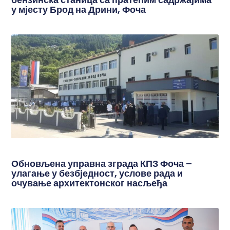
у мјесту Брод на Дрини, Фоча
Обновљена управна зграда КПЗ Фоча –
улагање у безбједност, услове рада и
очување архитектонског насљеђа