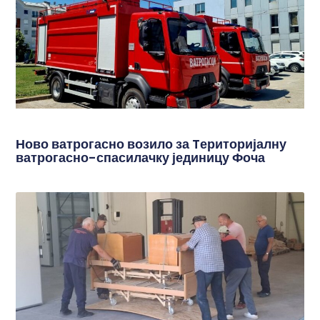
Ново ватрогасно возило за Tериторијалну
ватрогасно-спасилачку јединицу Фоча