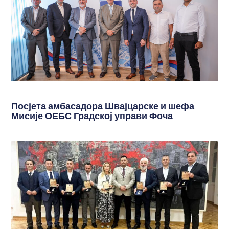
Посјета амбасадора Швајцарске и шефа
Мисије ОЕБС Градској управи Фоча