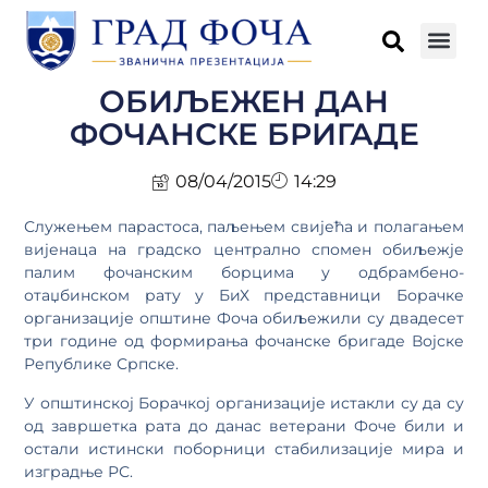
ОБИЉЕЖЕН ДАН
ФОЧАНСКЕ БРИГАДЕ
08/04/2015
14:29
Служењем парастоса, паљењем свијећа и полагањем
вијенаца на градско централно спомен обиљежје
палим фочанским борцима у одбрамбено-
отаџбинском рату у БиХ представници Борачке
организације општине Фоча обиљежили су двадесет
три године од формирања фочанске бригаде Војске
Републике Српске.
У општинској Борачкој организације истакли су да су
од завршетка рата до данас ветерани Фоче били и
остали истински поборници стабилизације мира и
изградње РС.