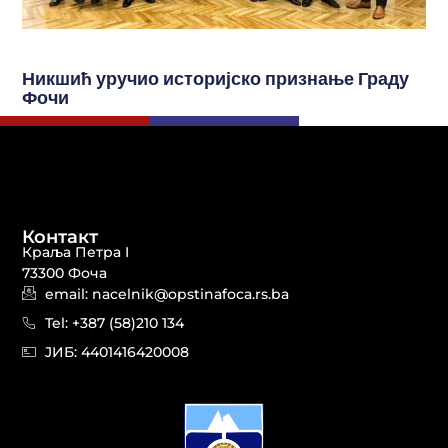
Никшић уручио историјско признање Граду
Фочи
Контакт
Краља Петра I
73300 Фоча
email: nacelnik@opstinafoca.rs.ba
Tel: +387 (58)210 134
JИБ: 44014164​20008