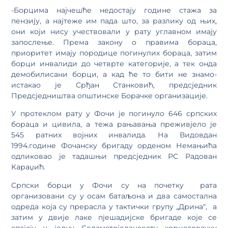
-Борцима најчешће недостају године стажа за
пензију, а најтеже им пада што, за разлику од њих,
они који нису учествовали у рату углавном имају
запослење. Према закону о правима бораца,
приоритет имају породице погинулих бораца, затим
борци инвалиди до четврте категорије, а тек онда
демобилисани борци, а кад ће то бити не знамо-
истакао је Срђан Станковић, предсједник
Предсједништва општинске Борачке организације.
У протеклом рату у Фочи је погинуло 646 српских
бораца и цивила, а тежа рањавања преживјело је
545 ратних војних инвалида. На Видовдан
1994.године Фочанску бригаду орденом Немањића
одликовао је тадашњи предсједник РС Радован
Караџић.
Српски борци у Фочи су на почетку рата
организовани су у осам батаљона и два самостална
одреда која су прерасла у тактички групу „Дрина“, а
затим у двије лаке пјешадијске бригаде које се
спајају у једну Седамстоједанаесту херцеговачку