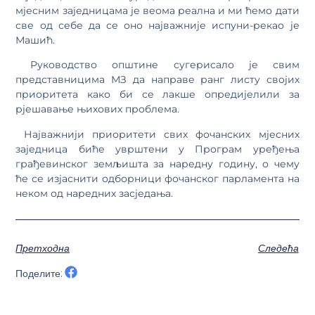
мјесним заједницама је веома реална и ми ћемо дати
све од себе да се оно најважније испуни-рекао је
Машић.
Руководство општине сугерисало је свим
представницима МЗ да направе ранг листу својих
приоритета како би се лакше опредијелили за
рјешавање њихових проблема.
Најважнији приоритети свих фочанских мјесних
заједница биће уврштени у Програм уређења
грађевинског земљишта за наредну годину, о чему
ће се изјаснити одборници фочанског парламента на
неком од наредних засједања.
Претходна
Следећа
Поделите: