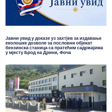
Јавни увид у доказе уз захтјев за издавање
еколошке дозволе за пословни објекат
бензинска станица са пратећим садржајима
у мјесту Брод на Дрини, Фоча