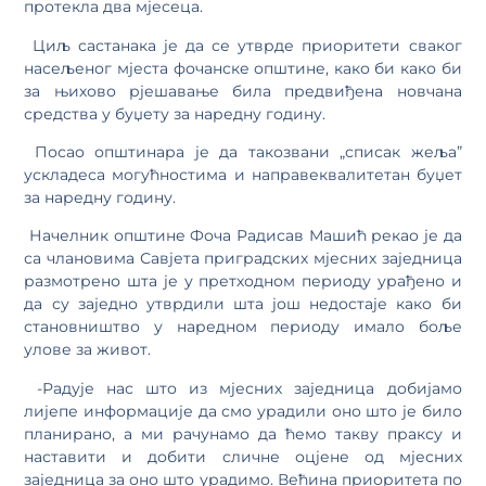
протекла два мјесеца.
Циљ састанака је да се утврде приоритети сваког
насељеног мјеста фочанске општине, како би како би
за њихово рјешавање била предвиђена новчана
средства у буџету за наредну годину.
Посао општинара је да такозвани „списак жеља”
ускладеса могућностима и направеквалитетан буџет
за наредну годину.
Начелник општине Фоча Радисав Машић рекао је да
са члановима Савјета приградских мјесних заједница
размотрено шта је у претходном периоду урађено и
да су заједно утврдили шта још недостаје како би
становништво у наредном периоду имало боље
улове за живот.
-Радује нас што из мјесних заједница добијамо
лијепе информације да смо урадили оно што је било
планирано, а ми рачунамо да ћемо такву праксу и
наставити и добити сличне оцјене од мјесних
заједница за оно што урадимо. Већина приоритета по