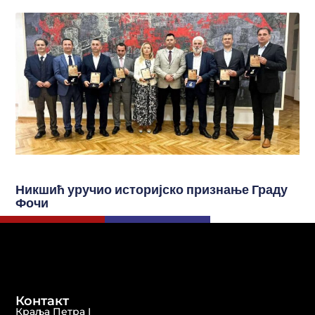
Никшић уручио историјско признање Граду
Фочи
Контакт
Краља Петра I