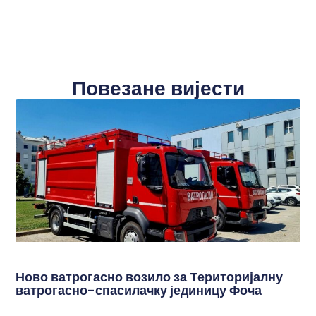
Повезане вијести
Ново ватрогасно возило за Tериторијалну
ватрогасно-спасилачку јединицу Фоча