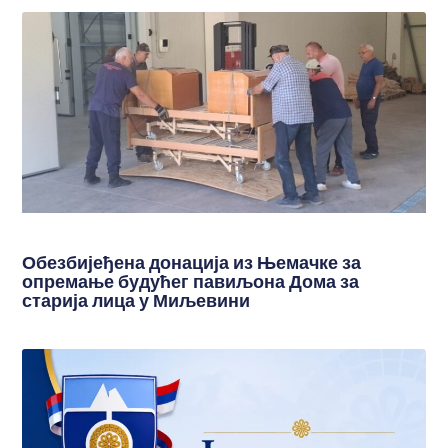
Обезбијеђена донација из Њемачке за
опремање будућег павиљона Дома за
старија лица у Миљевини