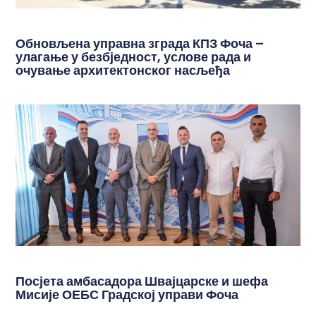
Обновљена управна зграда КПЗ Фоча –
улагање у безбједност, услове рада и
очување архитектонског насљеђа
Посјета амбасадора Швајцарске и шефа
Мисије ОЕБС Градској управи Фоча