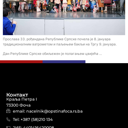
Прослава 33. рођендана Републике Српске почела је 8. јануара
традиционалним ватрометом и паљењем бакљи на Тргу 9. јануара.
Дан Републике Српске обиљежен је полагањем цвијећа …
Контакт
Краља Петра I
73300 Фоча
email: nacelnik@opstinafoca.rs.ba
Tel: +387 (58)210 134
JИБ: 44014164​20008