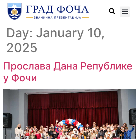
Day:
January 10,
2025
Прослава Дана Републике
у Фочи