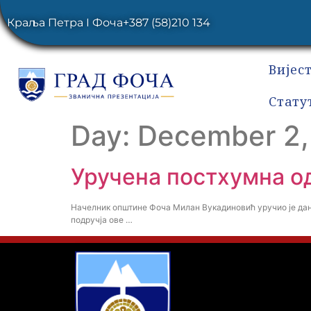
Краља Петра I Фоча
+387 (58)210 134
Вијес
Стату
Day:
December 2,
Уручена постхумна о
Начелник општине Фоча Милан Вукадиновић уручио је дан
подручја ове …