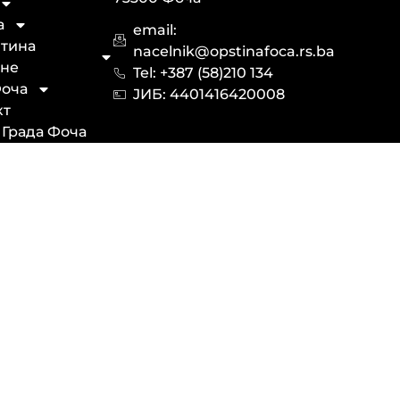
а
email:
тина
nacelnik@opstinafoca.rs.ba
не
Tel: +387 (58)210 134
оча
JИБ: 44014164​20008
кт
 Града Фоча