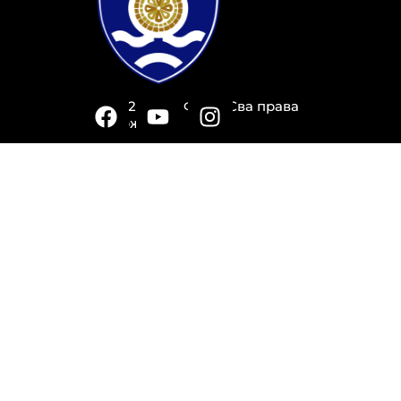
© 2026 Град Фоча. Сва права
задржана.