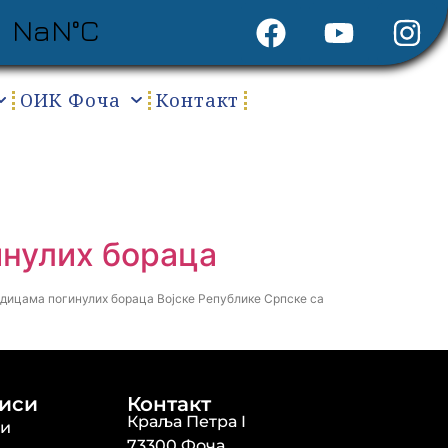
ОИК Фоча
Контакт
инулих бораца
одицама погинулих бораца Војске Републике Српске са
иси
Контакт
Краља Петра I
ти
73300 Фоча