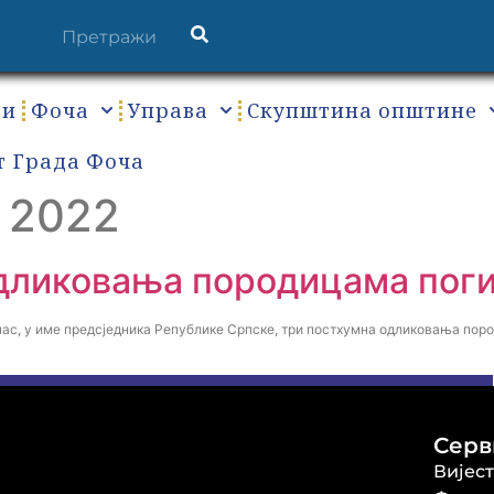
ти
Фоча
Управа
Скупштина општине
т Града Фоча
 2022
дликовања породицама пог
ас, у име предсједника Републике Српске, три постхумна одликовања пор
Серв
Вијес