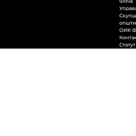
Фоча
Управ
Скупш
општи
ОИК Ф
Конта
Статут