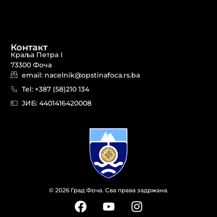
Контакт
Краља Петра I
73300 Фоча
email: nacelnik@opstinafoca.rs.ba
Tel: +387 (58)210 134
JИБ: 44014164​20008
© 2026 Град Фоча. Сва права задржана.