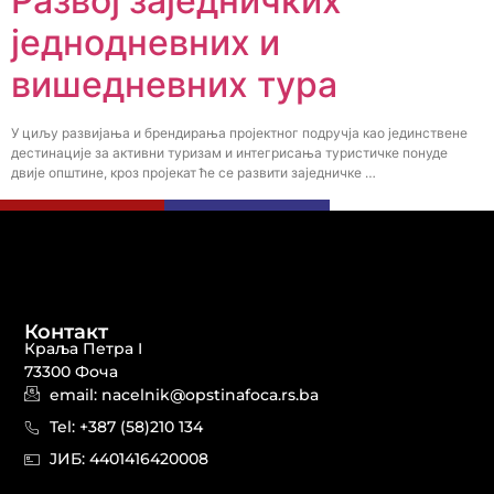
Развој заједничких
једнодневних и
вишедневних тура
У циљу развијања и брендирања пројектног подручја као јединствене
дестинације за активни туризам и интегрисања туристичке понуде
двије општине, кроз пројекат ће се развити заједничке …
Контакт
Краља Петра I
73300 Фоча
email: nacelnik@opstinafoca.rs.ba
Tel: +387 (58)210 134
JИБ: 44014164​20008