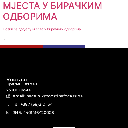
МЈЕСТА У БИРАЧКИМ
ОДБОРИМА
Позив за додјелу мјеста у бирачким одборима
…
Контакт
Краља Петра I
73300 Фоча
email: nacelnik@opstinafoca.rs.ba
Tel: +387 (58)210 134
JИБ: 44014164​20008