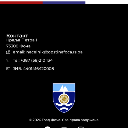
Контакт
Краља Петра I
73300 Фоча
email: nacelnik@opstinafoca.rs.ba
Tel: +387 (58)210 134
JИБ: 44014164​20008
© 2026 Град Фоча. Сва права задржана.