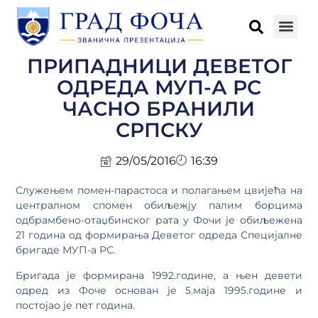
ПРИПАДНИЦИ ДЕВЕТОГ
ОДРЕДА МУП-А РС
ЧАСНО БРАНИЛИ
СРПСКУ
29/05/2016
16:39
Служењем помен-парастоса и полагањем цвијећа на
централном спомен обиљежју палим борцима
одбрамбено-отаџбинског рата у Фочи је обиљежена
21 година од формирања Деветог одреда Специјалне
бригаде МУП-а РС.
Бригада је формирана 1992.године, а њен девети
одред из Фоче основан је 5.маја 1995.године и
постојао је пет година.