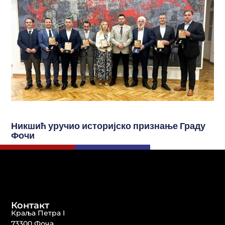
Никшић уручио историјско признање Граду
Фочи
Контакт
Краља Петра I
73300 Фоча