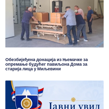
Обезбијеђена донација из Њемачке за
опремање будућег павиљона Дома за
старија лица у Миљевини