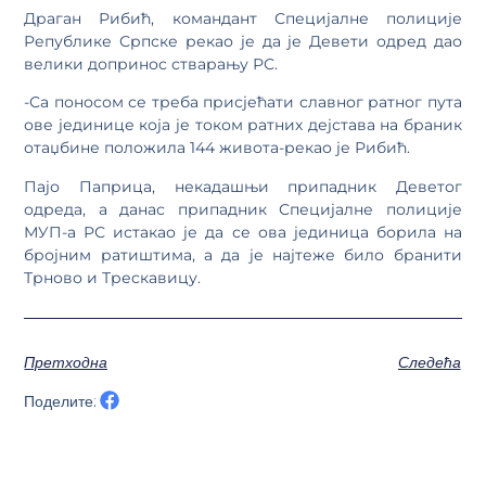
Драган Рибић, командант Специјалне полиције
Републике Српске рекао је да је Девети одред дао
велики допринос стварању РС.
-Са поносом се треба присјећати славног ратног пута
ове јединице која је током ратних дејстава на браник
отаџбине положила 144 живота-рекао је Рибић.
Пајо Паприца, некадашњи припадник Деветог
одреда, а данас припадник Специјалне полиције
МУП-а РС истакао је да се ова јединица борила на
бројним ратиштима, а да је најтеже било бранити
Трново и Трескавицу.
Претходна
Следећа
Поделите: