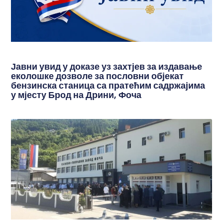
Јавни увид у доказе уз захтјев за издавање
еколошке дозволе за пословни објекат
бензинска станица са пратећим садржајима
у мјесту Брод на Дрини, Фоча