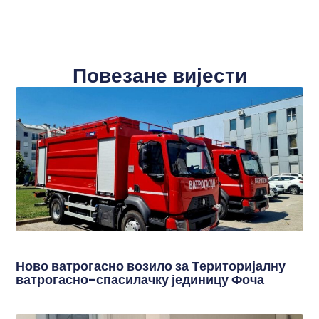
Повезане вијести
Ново ватрогасно возило за Tериторијалну
ватрогасно-спасилачку јединицу Фоча