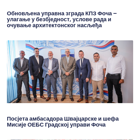
Обновљена управна зграда КПЗ Фоча –
улагање у безбједност, услове рада и
очување архитектонског насљеђа
Посјета амбасадора Швајцарске и шефа
Мисије ОЕБС Градској управи Фоча