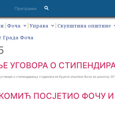
ти
Фоча
Управа
Скупштина општине
т Града Фоча
5
Е УГОВОРА О СТИПЕНДИР
говоре о стипендирању студената из буџета општине Фоча за школску 201
КОМИЋ ПОСЈЕТИО ФОЧУ 