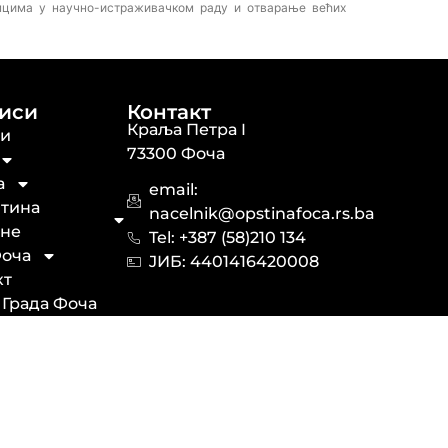
мцима у научно-истраживачком раду и отварање већих
иси
Контакт
Краља Петра I
ти
73300 Фоча
а
email:
тина
nacelnik@opstinafoca.rs.ba
не
Tel: +387 (58)210 134
оча
JИБ: 44014164​20008
кт
 Града Фоча