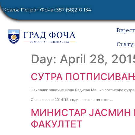
Краља Петра I Фоча
+387 (58)210 134
Вијес
Стату
Day:
April 28, 201
СУТРА ПОТПИСИВАЊ
Начелник општине Фоча Радисав Машић потписаће сутра у
Ове школске 2014/15. године из општинског …
МИНИСТАР ЈАСМИН 
ФАКУЛТЕТ