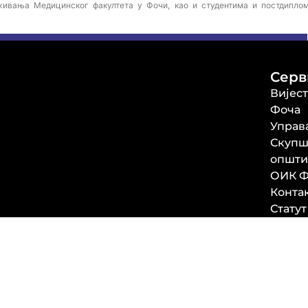
ивања Медицинског факултета у Фочи, као и студентима и постдипло
Серв
Вијес
Фоча
Управ
Скупш
општи
ОИК Ф
Конта
Статут