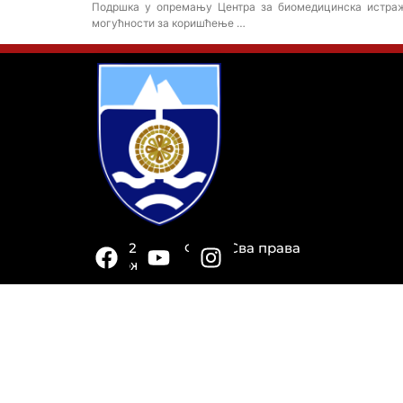
Подршка у опремању Центра за биомедицинска истраж
могућности за коришћење …
© 2026 Град Фоча. Сва права
задржана.