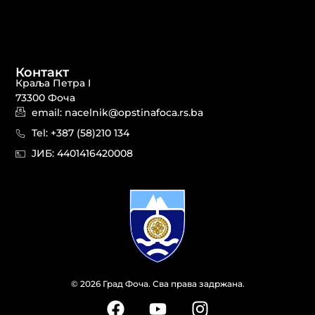
Контакт
Краља Петра I
73300 Фоча
email: nacelnik@opstinafoca.rs.ba
Tel: +387 (58)210 134
JИБ: 44014164​20008
© 2026 Град Фоча. Сва права задржана.