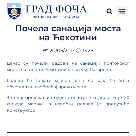
Почела санација моста
на Ћехотини
20/05/2014
13:25
Данас су почели радови на санацији понтонског
моста на ријеци Ћехотини у насељу Лазарево.
Радови ће трајати мјесец дана, до када ће бити
обустављен саобраћај преко моста.
За овај пројекат из буџета општине издвојено је 20
хиљада марака, а извођач радова је предузеће
Конструктор.