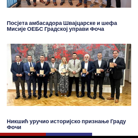
Посјета амбасадора Швајцарске и шефа
Мисије ОЕБС Градској управи Фоча
Никшић уручио историјско признање Граду
Фочи