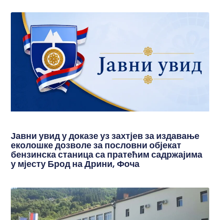
Јавни увид у доказе уз захтјев за издавање
еколошке дозволе за пословни објекат
бензинска станица са пратећим садржајима
у мјесту Брод на Дрини, Фоча