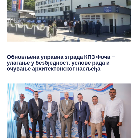
Обновљена управна зграда КПЗ Фоча –
улагање у безбједност, услове рада и
очување архитектонског насљеђа