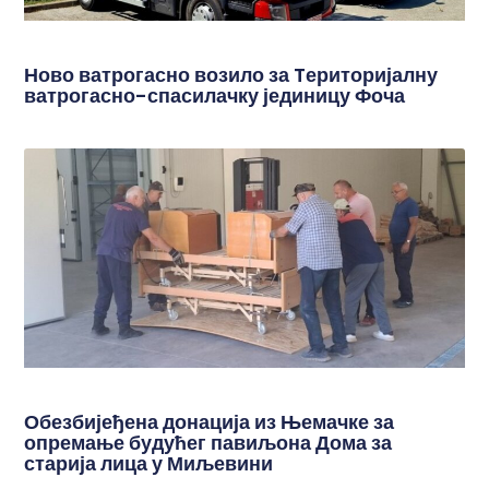
Ново ватрогасно возило за Tериторијалну
ватрогасно-спасилачку јединицу Фоча
Обезбијеђена донација из Њемачке за
опремање будућег павиљона Дома за
старија лица у Миљевини