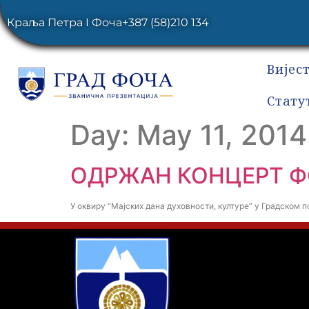
Краља Петра I Фоча
+387 (58)210 134
Вијес
Стату
Day:
May 11, 2014
ОДРЖАН КОНЦЕРТ 
У оквиру “Мајских дана духовности, културе” у Градском 