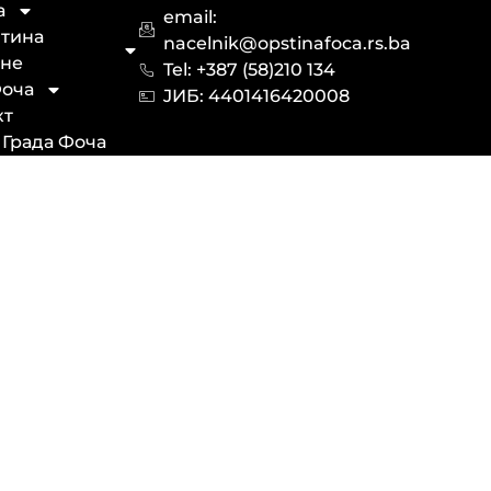
а
email:
тина
nacelnik@opstinafoca.rs.ba
не
Tel: +387 (58)210 134
оча
JИБ: 44014164​20008
кт
 Града Фоча