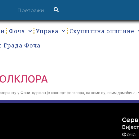
ти
Фоча
Управа
Скупштина општине
т Града Фоча
ФОЛКЛОРА
позоришту у Фочи одржан је концерт фолклора, на коме су, осим домаћина,
Серв
Вијес
Фоча