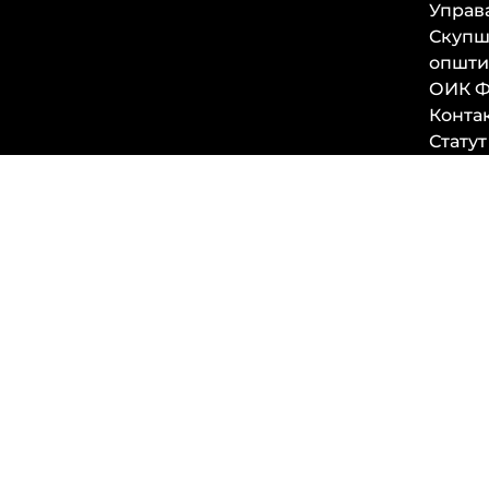
Управ
Скупш
општи
ОИК Ф
Конта
Статут