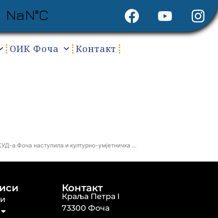
ОИК Фоча
Контакт
 КУД-а Фоча наступила и културно-умјетничка …
иси
Контакт
Краља Петра I
ти
73300 Фоча