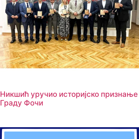
Никшић уручио историјско признање
Граду Фочи