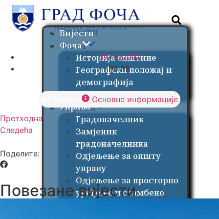
Вијести
Вијести
Фоча
Фоча
07/12/2012
Историја општине
Историја општине
08:39
Географски положај и
Географски положај и
демографија
демографија
Обиљежја општине
Обиљежја општине
Вијести
Основне информације
Управа
Управа
Градоначелник
Претходна
Градоначелник
Следећа
Замјеник
Замјеник
градоначелника
градоначелника
Поделите:
Одјељење за општу
Одјељење за општу
управу
управу
Одјељење за просторно
Одјељење за просторно
Повезане вијести
уређење и стамбено
уређење и стамбено
комуналне послове
комуналне послове
Одјељење за привреду и
Одјељење за привреду и