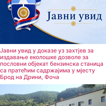
Јавни увид у доказе уз захтјев за
издавање еколошке дозволе за
пословни објекат бензинска станица
са пратећим садржајима у мјесту
Брод на Дрини, Фоча