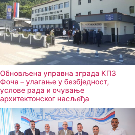
Обновљена управна зграда КПЗ
Фоча – улагање у безбједност,
услове рада и очување
архитектонског насљеђа