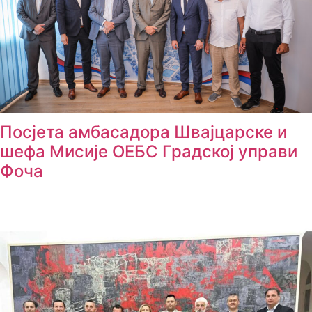
Посјета амбасадора Швајцарске и
шефа Мисије ОЕБС Градској управи
Фоча