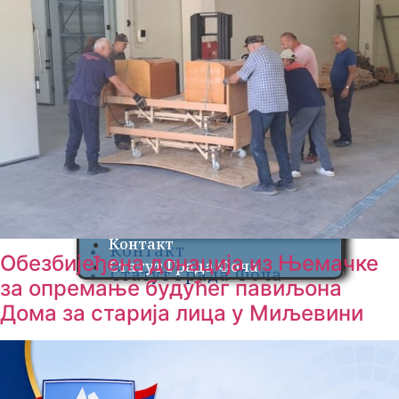
Записници са одржаних
сједница Скупштине
сједница Скупштине
Општине Фоча
Општине Фоча
Службени гласници
Службени гласници
Мјесне заједнице
Мјесне заједнице
Радна тијела Скупштине
Радна тијела Скупштине
Састав Скупштине
Састав Скупштине
ОИК Фоча
ОИК Фоча
ОИК обавјештења
ОИК обавјештења
Привремени бирачки
Привремени бирачки
списак 166 ФОЧА
списак 166 ФОЧА
Контакт
Контакт
Обезбијеђена донација из Њемачке
Статут Града Фоча
Статут Града Фоча
за опремање будућег павиљона
Дома за старија лица у Миљевини