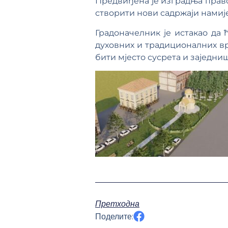
Предвиђена је изградња прав
створити нови садржаји намиј
Градоначелник је истакао да 
духовних и традиционалних вр
бити мјесто сусрета и заједни
Претходна
Поделите: