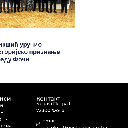
икшић уручио
сторијско признање
раду Фочи
иси
Контакт
Краља Петра I
ти
73300 Фоча
а
email:
тина
nacelnik@opstinafoca.rs.ba