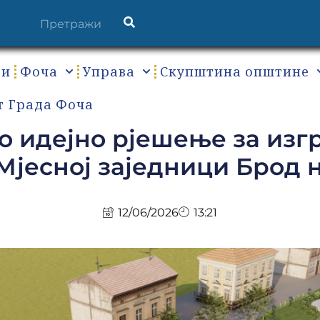
ти
Фоча
Управа
Скупштина општине
т Града Фоча
 идејно рјешење за изг
 Мјесној заједници Брод 
12/06/2026
13:21