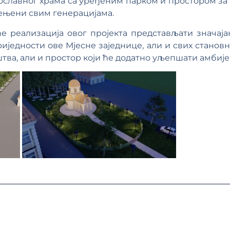
ославног храма са уређеним парком и простором за 
ењени свим генерацијама.
ће реализација овог пројекта представљати значај
иједности ове Мјесне заједнице, али и свих станов
штва, али и простор који ће додатно уљепшати амбијен