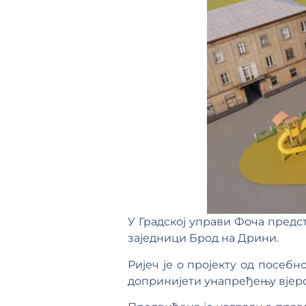
У Градској управи Фоча предс
заједници Брод на Дрини.
Ријеч је о пројекту од посебн
допринијети унапређењу вјерс