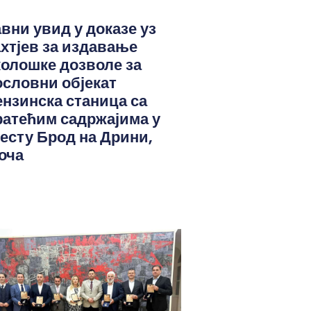
авни увид у доказе уз
ахтјев за издавање
колошке дозволе за
ословни објекат
ензинска станица са
ратећим садржајима у
јесту Брод на Дрини,
оча