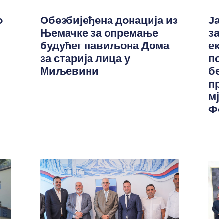
о
Обезбијеђена донација из
Ј
Њемачке за опремање
з
будућег павиљона Дома
е
за старија лица у
п
Миљевини
б
п
м
Ф