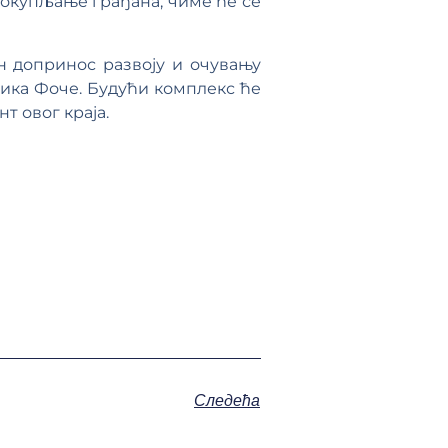
окупљање грађана, чиме ће се
ан допринос развоју и очувању
ника Фоче. Будући комплекс ће
т овог краја.
Следећа