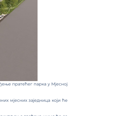
ђење пратећег парка у Мјесној
лних мјесних заједница који ће