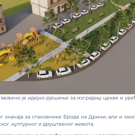
тављено је идејно рјешење за изградњу цркве и уре
ог значаја за становнике Брода на Дрини, али и око
ког, културног и друштвеног живота.