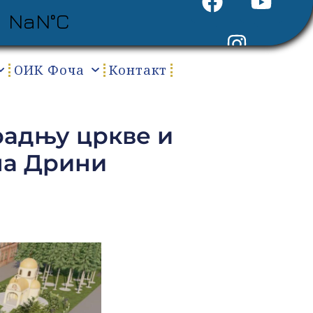
ОИК Фоча
Контакт
радњу цркве и
на Дрини