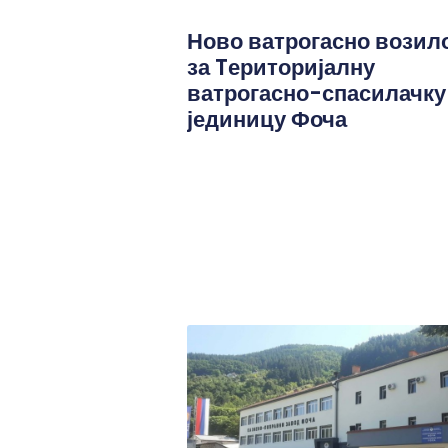
Ново ватрогасно возил
за Tериторијалну
ватрогасно-спасилачку
јединицу Фоча