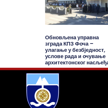
Обновљена управна
зграда КПЗ Фоча –
улагање у безбједност,
услове рада и очување
архитектонског насљеђ