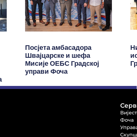
Посјета амбасадора
Н
Швајцарске и шефа
и
Мисије ОЕБС Градској
Г
управи Фоча
а
Серв
Вијес
Фоча
Управ
Скупш