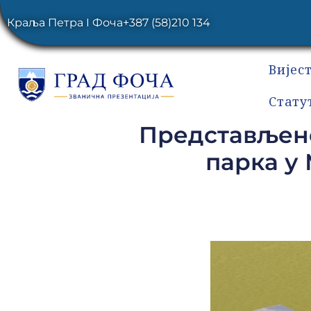
Краља Петра I Фоча
+387 (58)210 134
Вијес
Стату
Представљено
парка у