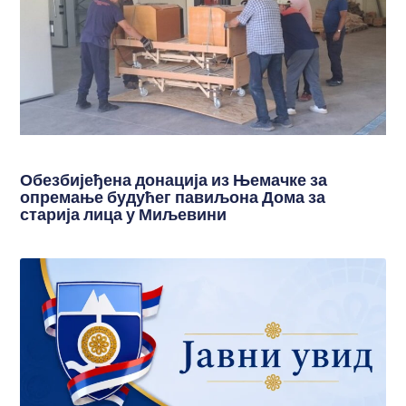
Обезбијеђена донација из Њемачке за
опремање будућег павиљона Дома за
старија лица у Миљевини