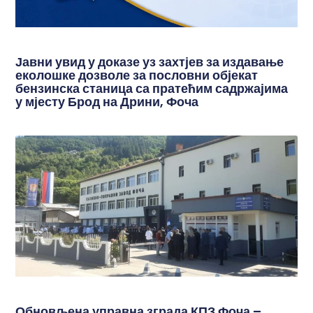
Јавни увид у доказе уз захтјев за издавање
еколошке дозволе за пословни објекат
бензинска станица са пратећим садржајима
у мјесту Брод на Дрини, Фоча
Обновљена управна зграда КПЗ Фоча –