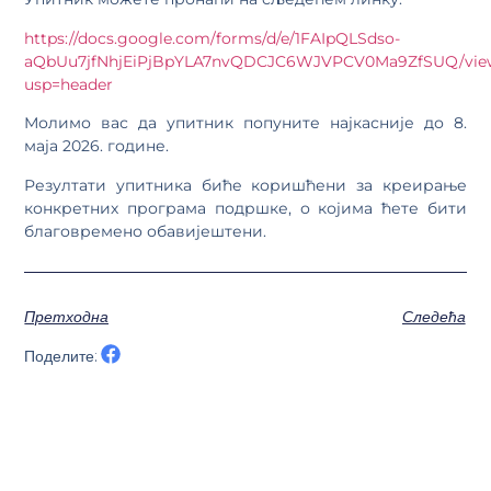
https://docs.google.com/forms/d/e/1FAIpQLSdso-
aQbUu7jfNhjEiPjBpYLA7nvQDCJC6WJVPCV0Ma9ZfSUQ/vie
usp=header
Молимо вас да упитник попуните најкасније до 8.
маја 2026. године.
Резултати упитника биће коришћени за креирање
конкретних програма подршке, о којима ћете бити
благовремено обавијештени.
Претходна
Следећа
Поделите: