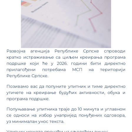
Развојна агенција Републике Српске спроводи
кратко истраживање са циљем креирања програма
подршке који ће у 2026. години бити директно
прилагођени потребама МСП на територији
Републике Српске.
Позивамо вас да попуните упитник и тиме директно
утичете на креирање будућих активности, обука и
програма подршке.
Попуњавање упитника траје до 10 минута и углавном
се односи на избор унапријед понуђених одговора,
уз минималан унос текста.
Упитник можете пронаћи на сљедећем линку: