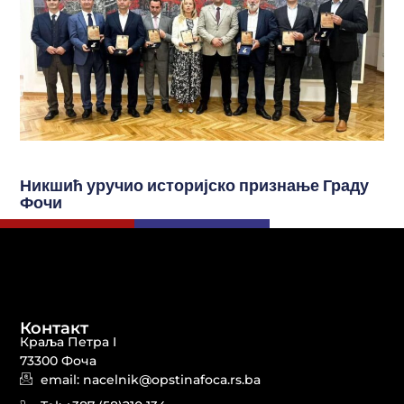
Никшић уручио историјско признање Граду
Фочи
Контакт
Краља Петра I
73300 Фоча
email: nacelnik@opstinafoca.rs.ba