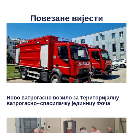
Повезане вијести
Ново ватрогасно возило за Tериторијалну
ватрогасно-спасилачку јединицу Фоча