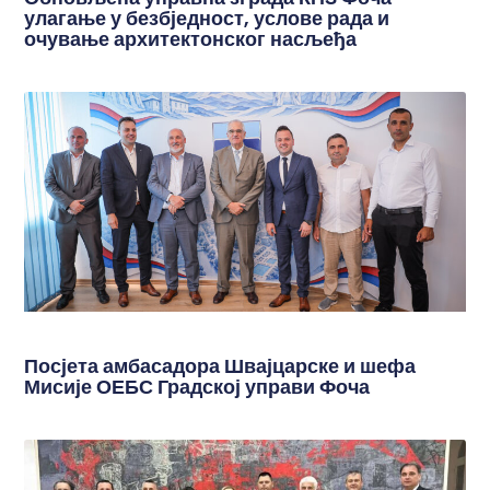
улагање у безбједност, услове рада и
очување архитектонског насљеђа
Посјета амбасадора Швајцарске и шефа
Мисије ОЕБС Градској управи Фоча