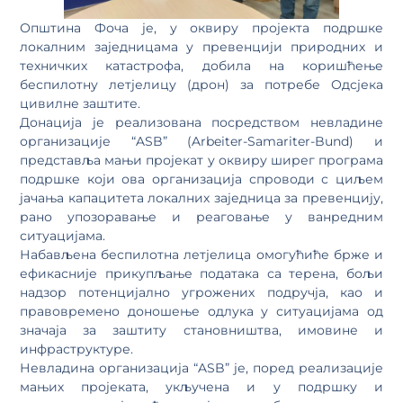
Општина Фоча је, у оквиру пројекта подршке
локалним заједницама у превенцији природних и
техничких катастрофа, добила на коришћење
беспилотну летјелицу (дрон) за потребе Одсјека
цивилне заштите.
Донација је реализована посредством невладине
организације “ASB” (Arbeiter-Samariter-Bund) и
представља мањи пројекат у оквиру ширег програма
подршке који ова организација спроводи с циљем
јачања капацитета локалних заједница за превенцију,
рано упозоравање и реаговање у ванредним
ситуацијама.
Набављена беспилотна летјелица омогућиће брже и
ефикасније прикупљање података са терена, бољи
надзор потенцијално угрожених подручја, као и
правовремено доношење одлука у ситуацијама од
значаја за заштиту становништва, имовине и
инфраструктуре.
Невладина организација “ASB” је, поред реализације
мањих пројеката, укључена и у подршку и