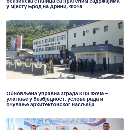
бензинска станица са пратећим садржајима
у мјесту Брод на Дрини, Фоча
Обновљена управна зграда КПЗ Фоча –
улагање у безбједност, услове рада и
очување архитектонског насљеђа