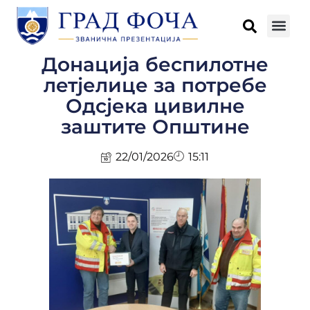
Донација беспилотне
летјелице за потребе
Одсјека цивилне
заштите Општине
22/01/2026
15:11