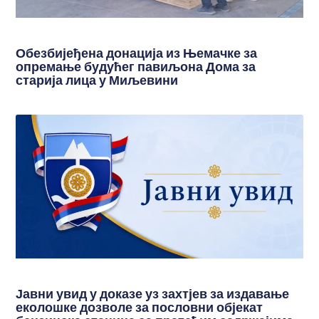
Обезбијеђена донација из Њемачке за
опремање будућег павиљона Дома за
старија лица у Миљевини
Јавни увид у доказе уз захтјев за издавање
еколошке дозволе за пословни објекат