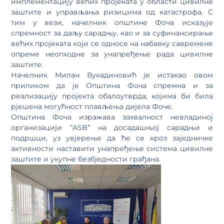
имплементацију већих пројеката у области цивилне
заштите и управљања ризицима од катастрофа. С
тим у вези, начелник општине Фоча исказује
спремност за даљу сарадњу, као и за суфинансирање
већих пројеката који се односе на набавку савремене
опреме неопходне за унапређење рада цивилне
заштите.
Начелник Милан Вукадиновић је истакао овом
приликом да је Општина Фоча спремна и за
реализацију пројекта обалоутврда, којима би била
рјешена могућност плављења дијела Фоче.
Општина Фоча изражава захвалност невладиној
организацији “ASB” на досадашњој сарадњи и
подршци, уз увјерење да ће се кроз заједничке
активности наставити унапређење система цивилне
заштите и укупне безбједности грађана.