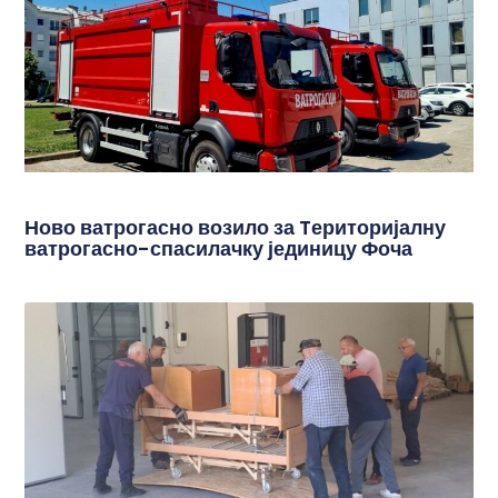
Ново ватрогасно возило за Tериторијалну
ватрогасно-спасилачку јединицу Фоча