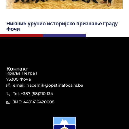
Никшић уручио историјско признање Граду
Фочи
Контакт
Краља Петра I
73300 Фоча
email: nacelnik@opstinafoca.rs.ba
Tel: +387 (58)210 134
JИБ: 44014164​20008