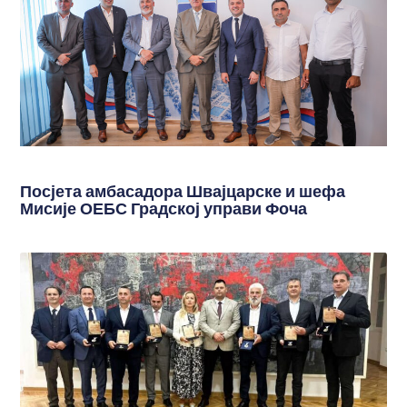
Посјета амбасадора Швајцарске и шефа
Мисије ОЕБС Градској управи Фоча