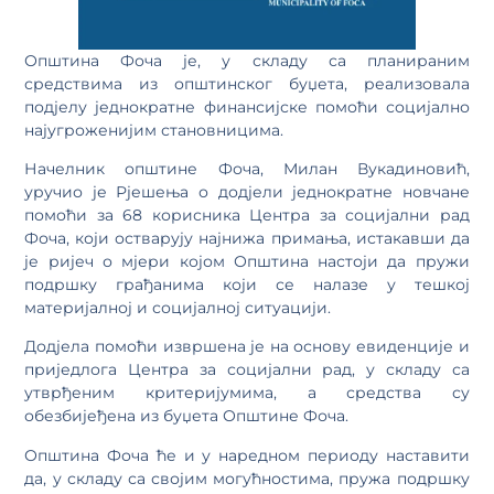
Општина Фоча је, у складу са планираним
средствима из општинског буџета, реализовала
подјелу једнократне финансијске помоћи социјално
најугроженијим становницима.
Начелник општине Фоча, Милан Вукадиновић,
уручио је Рјешења о додјели једнократне новчане
помоћи за 68 корисника Центра за социјални рад
Фоча, који остварују најнижа примања, истакавши да
је ријеч о мјери којом Општина настоји да пружи
подршку грађанима који се налазе у тешкој
материјалној и социјалној ситуацији.
Додјела помоћи извршена је на основу евиденције и
приједлога Центра за социјални рад, у складу са
утврђеним критеријумима, а средства су
обезбијеђена из буџета Општине Фоча.
Општина Фоча ће и у наредном периоду наставити
да, у складу са својим могућностима, пружа подршку