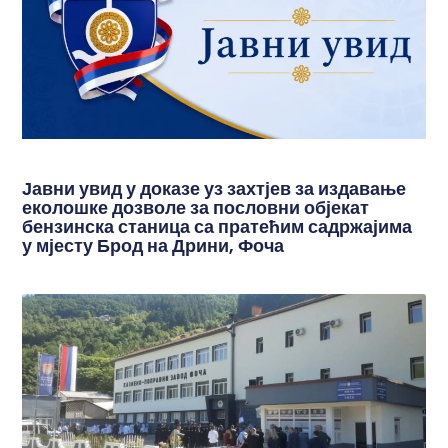
Јавни увид у доказе уз захтјев за издавање
еколошке дозволе за пословни објекат
бензинска станица са пратећим садржајима
у мјесту Брод на Дрини, Фоча