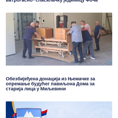
Обезбијеђена донација из Њемачке за
опремање будућег павиљона Дома за
старија лица у Миљевини