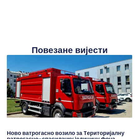
Повезане вијести
Ново ватрогасно возило за Tериторијалну
ватрогасно-спасилачку јединицу Фоча