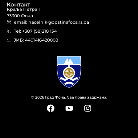
Контакт
Краља Петра I
73300 Фоча
email: nacelnik@opstinafoca.rs.ba
Tel: +387 (58)210 134
JИБ: 44014164​20008
© 2026 Град Фоча. Сва права задржана.