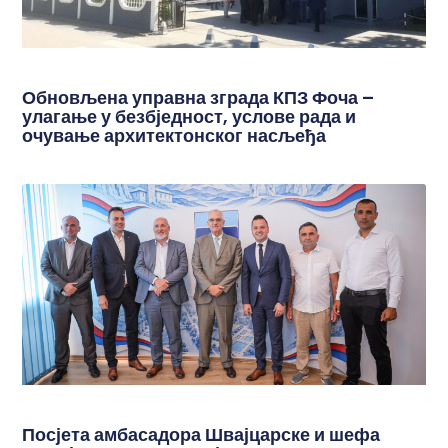
Обновљена управна зграда КПЗ Фоча –
улагање у безбједност, услове рада и
очување архитектонског насљеђа
Посјета амбасадора Швајцарске и шефа