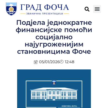
Подјела једнократне
финансијске помоћи
социјално
најугроженијим
становницима Фоче
05/01/2026
12:48