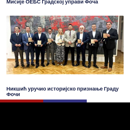
Мисије ОЕБС Градској управи Фоча
Никшић уручио историјско признање Граду
Фочи