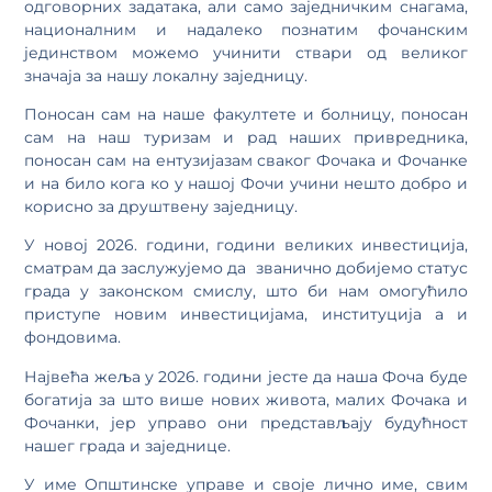
одговорних задатака, али само заједничким снагама,
националним и надалеко познатим фочанским
јединством можемо учинити ствари од великог
значаја за нашу локалну заједницу.
Поносан сам на наше факултете и болницу, поносан
сам на наш туризам и рад наших привредника,
поносан сам на ентузијазам сваког Фочака и Фочанке
и на било кога ко у нашој Фочи учини нешто добро и
корисно за друштвену заједницу.
У новој 2026. години, години великих инвестиција,
сматрам да заслужујемо да званично добијемо статус
града у законском смислу, што би нам омогућило
приступе новим инвестицијама, институција а и
фондовима.
Највећа жеља у 2026. години јесте да наша Фоча буде
богатија за што више нових живота, малих Фочака и
Фочанки, јер управо они представљају будућност
нашег града и заједнице.
У име Општинске управе и своје лично име, свим