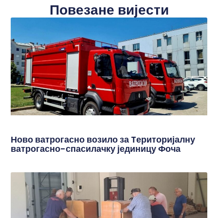
Повезане вијести
Ново ватрогасно возило за Tериторијалну
ватрогасно-спасилачку јединицу Фоча