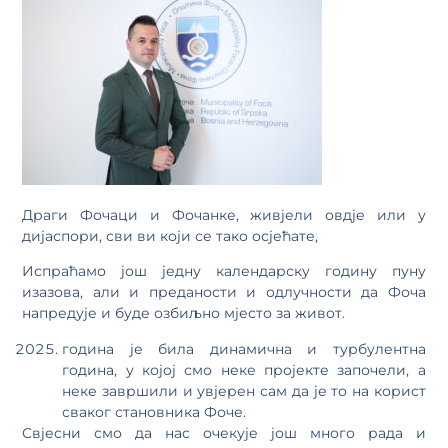
Драги Фочаци и Фочанке, живјели овдје или у
дијаспори, сви ви који се тако осјећате,
Испраћамо још једну календарску годину пуну
изазова, али и преданости и одлучности да Фоча
напредује и буде озбиљно мјесто за живот.
година је била динамична и турбулентна
година, у којој смо неке пројекте започели, а
неке завршили и увјерен сам да је то на корист
сваког становника Фоче.
Свјесни смо да нас очекује још много рада и