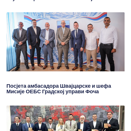
Посјета амбасадора Швајцарске и шефа
Мисије ОЕБС Градској управи Фоча