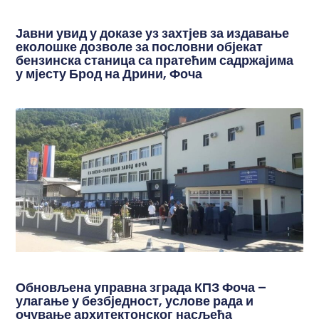
Јавни увид у доказе уз захтјев за издавање
еколошке дозволе за пословни објекат
бензинска станица са пратећим садржајима
у мјесту Брод на Дрини, Фоча
Обновљена управна зграда КПЗ Фоча –
улагање у безбједност, услове рада и
очување архитектонског насљеђа