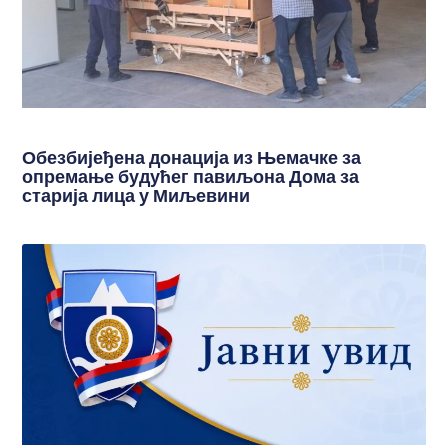
Обезбијеђена донација из Њемачке за
опремање будућег павиљона Дома за
старија лица у Миљевини