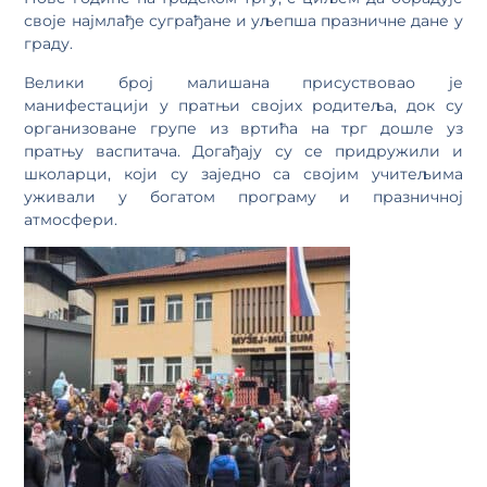
своје најмлађе суграђане и уљепша празничне дане у
граду.
Велики број малишана присуствовао је
манифестацији у пратњи својих родитеља, док су
организоване групе из вртића на трг дошле уз
пратњу васпитача. Догађају су се придружили и
школарци, који су заједно са својим учитељима
уживали у богатом програму и празничној
атмосфери.