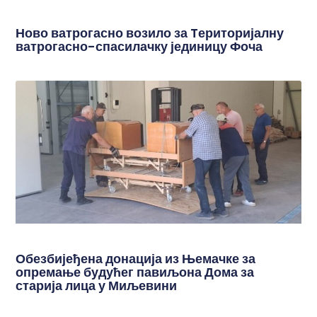
Ново ватрогасно возило за Tериторијалну
ватрогасно-спасилачку јединицу Фоча
Обезбијеђена донација из Њемачке за
опремање будућег павиљона Дома за
старија лица у Миљевини