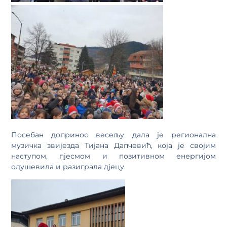
Посебан допринос весељу дала је регионална
музичка звијезда Тијана Дапчевић, која је својим
наступом, пјесмом и позитивном енергијом
одушевила и разиграла дјецу.