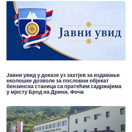
Јавни увид у доказе уз захтјев за издавање
еколошке дозволе за пословни објекат
бензинска станица са пратећим садржајима
у мјесту Брод на Дрини, Фоча