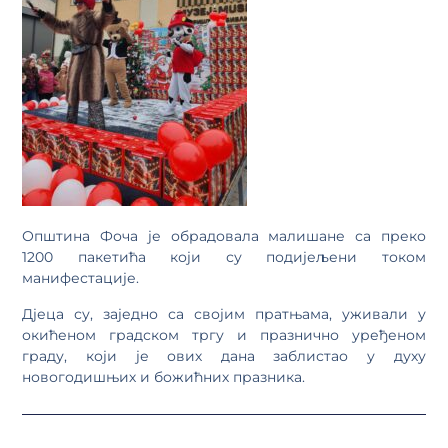
Општина Фоча је обрадовала малишане са преко
1200 пакетића који су подијељени током
манифестације.
Дјеца су, заједно са својим пратњама, уживали у
окићеном градском тргу и празнично уређеном
граду, који је ових дана заблистао у духу
новогодишњих и божићних празника.