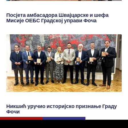
Посјета амбасадора Швајцарске и шефа
Мисије ОЕБС Градској управи Фоча
Никшић уручио историјско признање Граду
Фочи