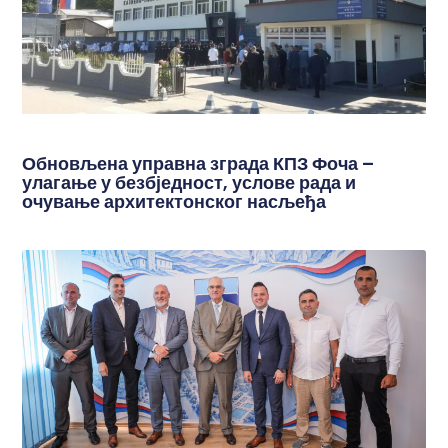
Обновљена управна зграда КПЗ Фоча –
улагање у безбједност, услове рада и
очување архитектонског насљеђа