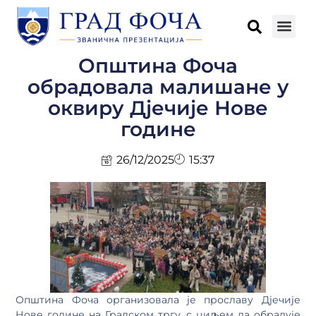
Општина Фоча
обрадовала малишане у
оквиру Дјечије Нове
године
26/12/2025
15:37
Општина Фоча организовала је прославу Дјечије
Нове године на Градском тргу, с циљем да обрадује