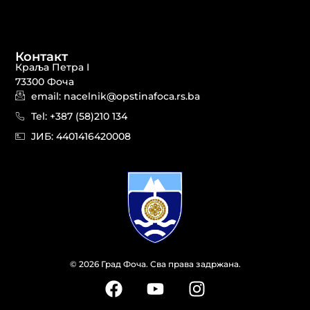
Контакт
Краља Петра I
73300 Фоча
email: nacelnik@opstinafoca.rs.ba
Tel: +387 (58)210 134
JИБ: 44014164​20008
© 2026 Град Фоча. Сва права задржана.