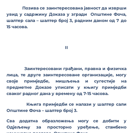
Позива се заинтересована јавност да изврши
увид у садржину Доказа у згради Општине Фоча,
шалтер сала – шалтер број 3, радним даном од 7 до
15 часова.
II
Заинтересовани грађани, правна и физичка
лица, те друге заинтересоване организације, могу
своје примједбе, мишљења и сугестије на
предметне Доказе уписати у књигу примједби
сваког радног дана у времену од 7-15 часова.
Књига примједби се налази у шалтер сали
Општине
Фоча – шалтер број 3.
Сва додатна образложења могу се добити у
Одјељењу за просторно уређење, стамбено