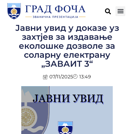
Јавни увид у доказе уз
захтјев за издавање
еколошке дозволе за
соларну електрану
„ЗАВАИТ 3“
07/11/2025
13:49