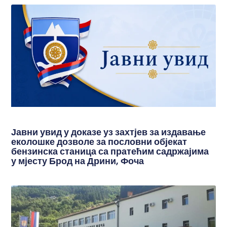
Јавни увид у доказе уз захтјев за издавање
еколошке дозволе за пословни објекат
бензинска станица са пратећим садржајима
у мјесту Брод на Дрини, Фоча