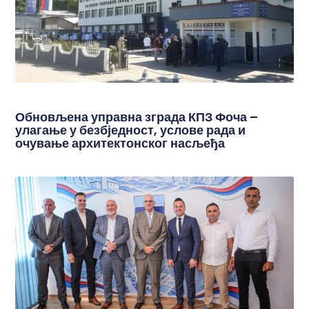
Обновљена управна зграда КПЗ Фоча –
улагање у безбједност, услове рада и
очување архитектонског насљеђа