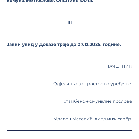
комуналне послове, Општине Фоча.
III
Јавни увид у Доказе траје до 07.12.2025. године.
НАЧЕЛНИК
Одјељења за просторнo уређење,
стамбено-комуналне послове
Младен Матовић, дипл.инж.саобр.