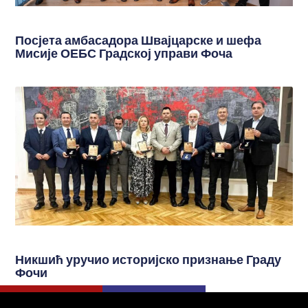
Посјета амбасадора Швајцарске и шефа
Мисије ОЕБС Градској управи Фоча
Никшић уручио историјско признање Граду
Фочи