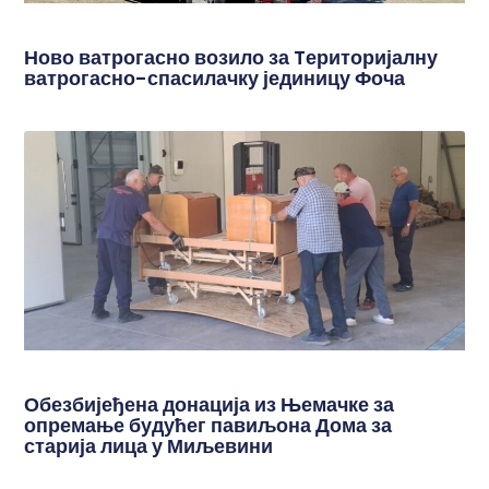
Ново ватрогасно возило за Tериторијалну
ватрогасно-спасилачку јединицу Фоча
Обезбијеђена донација из Њемачке за
опремање будућег павиљона Дома за
старија лица у Миљевини