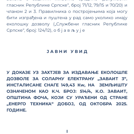
гласник Републике Српске“, број 71/12, 79/15 и 70/20) и
чланом 2 и 3. Правилника о постројењима која могу
бити изграђена и пуштена у рад само уколико имају
еколошку дозволу („Службени гласник Републике
Српске“, број: 124/12), о б ј а в љ у ј е
Ј А В Н И У В И Д
У ДОКАЗЕ УЗ ЗАХТЈЕВ ЗА ИЗДАВАЊЕ ЕКОЛОШЛЕ
ДОЗВОЛЕ ЗА СОЛАРНУ ЕЛЕКТРАНУ „ЗАВАИТ 3“,
ИНСТАЛИСАНЕ СНАГЕ 149,43 Кw, НА ЗЕМЉИШТУ
ОЗНАЧЕНОМ КАО К.Ч. БРОЈ: 514/4, К.О. ЗАВАИТ,
ОПШТИНА ФОЧА, КОЈИ СУ УРАЂЕНИ ОД СТРАНЕ
„ЕНЕРГО ТЕХНИКА“ ДОБОЈ, ОД ОКТОБРА 2025.
ГОДИНЕ.
I