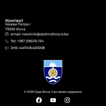
Контакт
Краља Петра I
73300 Фоча
email: nacelnik@opstinafoca.rs.ba
Tel: +387 (58)210 134
JИБ: 44014164​20008
© 2026 Град Фоча. Сва права задржана.