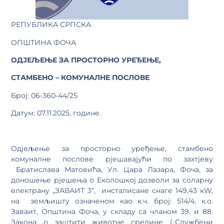
РЕПУБЛИКА СРПСКА
ОПШТИНА ФОЧА
ОДЈЕЉЕЊЕ ЗА ПРОСТОРНО УРЕЂЕЊЕ,
СТАМБЕНО – КОМУНАЛНЕ ПОСЛОВЕ
Број: 06-360-44/25
Датум: 07.11.2025. године.
Одјељење за просторно уређење, стамбено
комуналне послове рјешавајући по захтјеву
Братислава Матовића, Ул. Цара Лазара, Фоча, за
доношење рјешења о Eколошкој дозволи за соларну
електрану „ЗАВАИТ 3“, инсталисане снаге 149,43 кW,
на земљишту означеном као к.ч. број: 514/4, к.о.
Заваит, Општина Фоча, у складу са чланом 39. и 88.
Закона о заштити животне средине („Службени