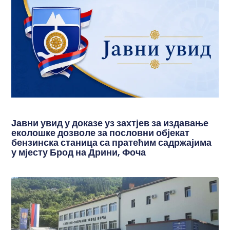
Јавни увид у доказе уз захтјев за издавање
еколошке дозволе за пословни објекат
бензинска станица са пратећим садржајима
у мјесту Брод на Дрини, Фоча