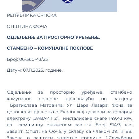
РЕПУБЛИКА СРПСКА
ОПШТИНА ФОЧА
ОДЈЕЉЕЊЕ ЗА ПРОСТОРНО УРЕЂЕЊЕ,
СТАМБЕНО – КОМУНАЛНЕ ПОСЛОВЕ
Број: 06-360-43/25
Датум: 07.11.2025. године.
Одјељење за просторно уређење, стамбено
комуналне послове рјешавајући по захтјеву
Братислава Матовића, Ул. Цара Лазара, Фоча, за
доношење рјешења о Eколошкој дозволи за соларну
електрану „ЗАВАИТ 2“, инсталисане снаге 149,43 кW,
на земљишту означеном као к.ч. број: 514/3, к.о.
Заваит, Општина Фоча, у складу са чланом 39. и 88.
Закона о заштити животне средине („Службени