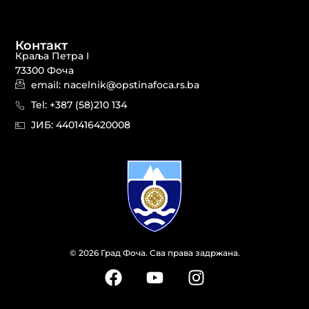
Контакт
Краља Петра I
73300 Фоча
email: nacelnik@opstinafoca.rs.ba
Tel: +387 (58)210 134
JИБ: 44014164​20008
© 2026 Град Фоча. Сва права задржана.