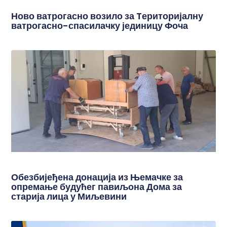
Ново ватрогасно возило за Tериторијалну
ватрогасно-спасилачку јединицу Фоча
Обезбијеђена донација из Њемачке за
опремање будућег павиљона Дома за
старија лица у Миљевини