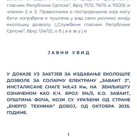
гласник Републике Српске“, број 71/12, 79/15 и 70/20) и
чланом 2 и 3. Правилника о постројењима која могу
бити изграђена и пуштена у рад само уколико имају
еколошку дозволу („Службени гласник Републике
Српске“, број: 124/12), о б ј а в љ у ј е
Ј А В Н И У В И Д
У ДОКАЗЕ УЗ ЗАХТЈЕВ ЗА ИЗДАВАЊЕ ЕКОЛОШЛЕ
ДОЗВОЛЕ ЗА СОЛАРНУ ЕЛЕКТРАНУ „ЗАВАИТ 2“,
ИНСТАЛИСАНЕ СНАГЕ 149,43 Кw, НА ЗЕМЉИШТУ
ОЗНАЧЕНОМ КАО К.Ч. БРОЈ: 514/3, К.О. ЗАВАИТ,
ОПШТИНА ФОЧА, КОЈИ СУ УРАЂЕНИ ОД СТРАНЕ
„ЕНЕРГО ТЕХНИКА“ ДОБОЈ, ОД ОКТОБРА 2025.
ГОДИНЕ.
I