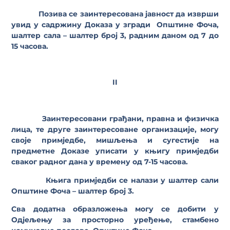
Позива се заинтересована јавност да изврши
увид у садржину Доказа у згради Општине Фоча,
шалтер сала – шалтер број 3, радним даном од 7 до
15 часова.
II
Заинтересовани грађани, правна и физичка
лица, те друге заинтересоване организације, могу
своје примједбе, мишљења и сугестије на
предметне Доказе уписати у књигу примједби
сваког радног дана у времену од 7-15 часова.
Књига примједби се налази у шалтер сали
Општине
Фоча – шалтер број 3.
Сва додатна образложења могу се добити у
Одјељењу за просторно уређење, стамбено