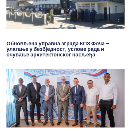
Обновљена управна зграда КПЗ Фоча –
улагање у безбједност, услове рада и
очување архитектонског насљеђа