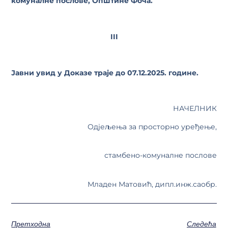
комуналне послове, Општине Фоча.
III
Јавни увид у Доказе траје до 07.12.2025. године.
НАЧЕЛНИК
Одјељења за просторнo уређење,
стамбено-комуналне послове
Младен Матовић, дипл.инж.саобр.
Претходна
Следећа