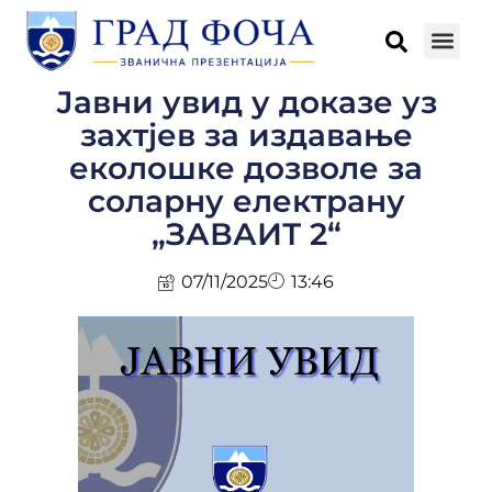
Јавни увид у доказе уз
захтјев за издавање
еколошке дозволе за
соларну електрану
„ЗАВАИТ 2“
07/11/2025
13:46