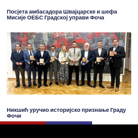
Посјета амбасадора Швајцарске и шефа
Мисије ОЕБС Градској управи Фоча
Никшић уручио историјско признање Граду
Фочи