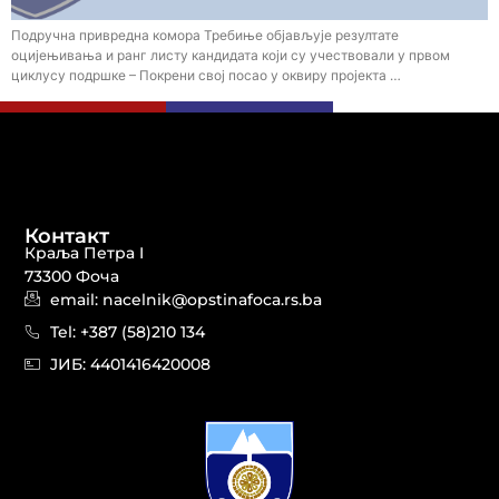
Подручна привредна комора Требиње објављује резултате
оцијењивања и ранг листу кандидата који су учествовали у првом
циклусу подршке – Покрени свој посао у оквиру пројекта …
Контакт
Краља Петра I
73300 Фоча
email: nacelnik@opstinafoca.rs.ba
Tel: +387 (58)210 134
JИБ: 44014164​20008