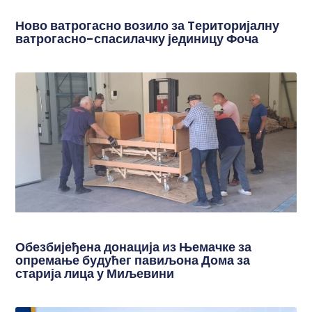
Ново ватрогасно возило за Tериторијалну
ватрогасно-спасилачку јединицу Фоча
Обезбијеђена донација из Њемачке за
опремање будућег павиљона Дома за
старија лица у Миљевини