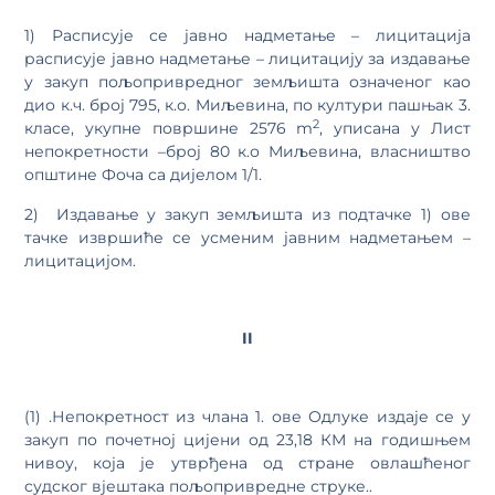
1) Расписује се јавно надметање – лицитација
расписује јавно надметање – лицитацију за издавање
у закуп пољопривредног земљишта означеног као
дио к.ч. број 795, к.о. Миљевина, по култури пашњак 3.
2
класе, укупне површине 2576 m
, уписана у Лист
непокретности –број 80 к.о Миљевина, власништво
општине Фоча са дијелом 1/1.
2) Издавање у закуп земљишта из подтачке 1) ове
тачке извршиће се усменим јавним надметањем –
лицитацијом.
II
(1) .Непокретност из члана 1. ове Одлуке издаје се у
закуп по почетној цијени од 23,18 КМ на годишњем
нивоу, која је утврђена од стране овлашћеног
судског вјештака пољопривредне струке..