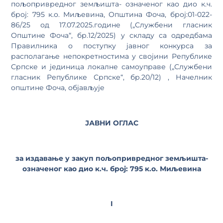
пољопривредног земљишта- означеног као дио к.ч.
број: 795 к.о. Миљевина, Општина Фоча, број:01-022-
86/25 од 17.07.2025.године („Службени гласник
Општине Фоча“, бр.12/2025) у складу са одредбама
Правилника о поступку јавног конкурса за
располагање непокретностима у својини Републике
Српске и јединица локалне самоуправе („Службени
гласник Републике Српске“, бр.20/12) , Начелник
општине Фоча, објављује
ЈАВНИ ОГЛАС
за издавање у закуп
пољопривредног земљишта-
означеног као дио к.ч. број: 795 к.о. Миљевина
I