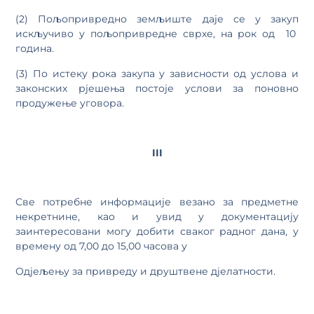
(2) Пољопривредно земљиште даје се у закуп
искључиво у пољопривредне сврхе, на рок од 10
година.
(3) По истеку рока закупа у зависности од услова и
законских рјешења постоје услови за поновно
продужење уговора.
III
Све потребне информације везано за предметне
некретнине, као и увид у документацију
заинтересовани могу добити сваког радног дана, у
времену од 7,00 до 15,00 часова у
Одјељењу за привреду и друштвене дјелатности.