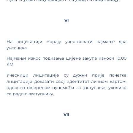
VI
На лицитацији морају учествовати најмање два
учесника.
Најмањи износ подизања цијене закупа износи 10,00
КМ.
Учесници лицитације су дужни прије почетка
лицитације доказати свој идентитет личном картом,
односно овјереном пуномоћи за заступање, уколико
се ради о заступнику.
VII