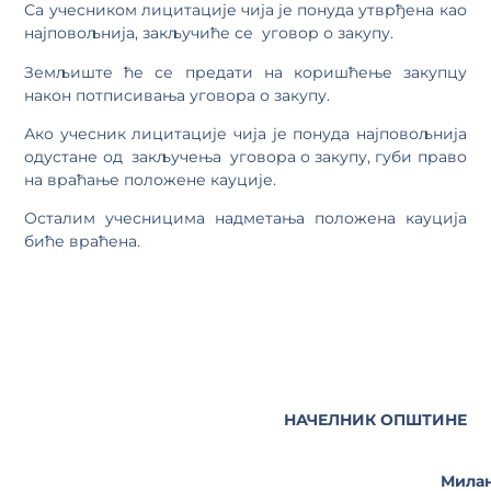
Са учесником лицитације чија је понуда утврђена као
најповољнија, закључиће се уговор о закупу.
Земљиште ће се предати на коришћење закупцу
након потписивања уговора о закупу.
Ако учесник лицитације чија је понуда најповољнија
одустане од закључења уговора о закупу, губи право
на враћање положене кауције.
Осталим учесницима надметања положена кауција
биће враћена.
НАЧЕЛНИК ОПШТИНЕ
Мила