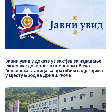
Јавни увид у доказе уз захтјев за издавање
еколошке дозволе за пословни објекат
бензинска станица са пратећим садржајима
у мјесту Брод на Дрини, Фоча