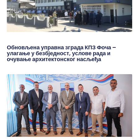
Обновљена управна зграда КПЗ Фоча –
улагање у безбједност, услове рада и
очување архитектонског насљеђа