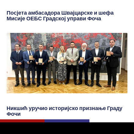
Посјета амбасадора Швајцарске и шефа
Мисије ОЕБС Градској управи Фоча
Никшић уручио историјско признање Граду
Фочи