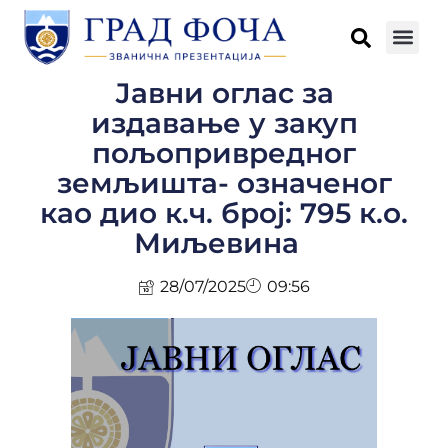
Јавни оглас за
издавање у закуп
пољопривредног
земљишта- означеног
као дио к.ч. број: 795 к.о.
Миљевина
28/07/2025
09:56