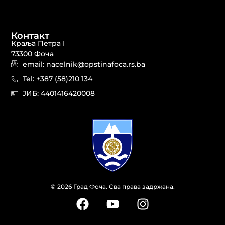
Контакт
Краља Петра I
73300 Фоча
email: nacelnik@opstinafoca.rs.ba
Tel: +387 (58)210 134
JИБ: 44014164​20008
© 2026 Град Фоча. Сва права задржана.