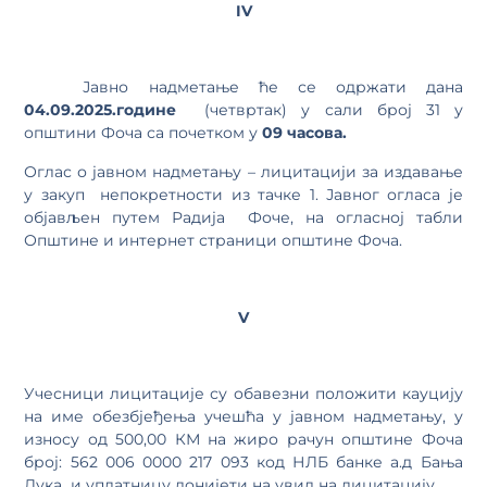
IV
Јавно надметање ће се одржати дана
04
.09.
202
5
.године
(четвртак) у сали број 31 у
општини Фоча са почетком у
09 часова.
Оглас о јавном надметању – лицитацији за издавање
у закуп непокретности из тачке 1. Јавног огласа је
објављен путем Радија Фоче, на огласној табли
Општине и интернет страници општине Фоча.
V
Учесници лицитације су обавезни положити кауцију
на име обезбјеђења учешћа у јавном надметању, у
износу од 500,00 КМ на жиро рачун општине Фоча
број: 562 006 0000 217 093 код НЛБ банке а.д Бања
Лука и уплатницу донијети на увид на лицитацију.