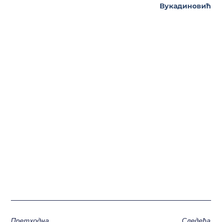
Вукадиновић
Претходна
Следећа